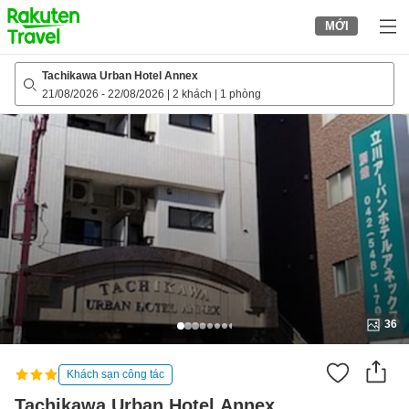
to
MỚI
top
page
Tachikawa Urban Hotel Annex
21/08/2026
-
22/08/2026
|
2 khách
|
1 phòng
36
Khách sạn công tác
Tachikawa Urban Hotel Annex