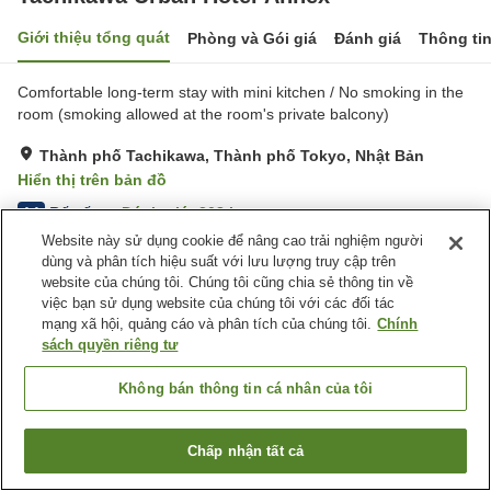
Giới thiệu tổng quát
Phòng và Gói giá
Đánh giá
Thông ti
Comfortable long-term stay with mini kitchen / No smoking in the
room (smoking allowed at the room's private balcony)
Thành phố Tachikawa, Thành phố Tokyo, Nhật Bản
Hiển thị trên bản đồ
Rất tốt
Đánh giá:
208
lượt
4.1
Website này sử dụng cookie để nâng cao trải nghiệm người
dùng và phân tích hiệu suất với lưu lượng truy cập trên
Tiện nghi chỗ nghỉ
website của chúng tôi. Chúng tôi cũng chia sẻ thông tin về
việc bạn sử dụng website của chúng tôi với các đối tác
Bãi đỗ xe
Spa / Salon
mạng xã hội, quảng cáo và phân tích của chúng tôi.
Chính
Máy bán hàng tự động
Giặt ủi có phí
sách quyền riêng tư
Trang chủ
Nhật Bản
Thành phố Tokyo
Thành phố Tachikawa
Không bán thông tin cá nhân của tôi
Tachikawa Urban Hotel Annex
Chấp nhận tất cả
Tìm phòng trống