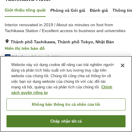
Giới thiệu tổng quát
Phòng và Gói giá
Đánh giá
Thông ti
Interior renovated in 2019 / About six minutes on foot from
Tachikawa Station / Excellent access to business and universities
Thành phố Tachikawa, Thành phố Tokyo, Nhật Bản
Hiển thị trên bản đồ
Rất tốt
Đánh giá:
662
lượt
4
Website này sử dụng cookie để nâng cao trải nghiệm người
dùng và phân tích hiệu suất với lưu lượng truy cập trên
Tiện nghi chỗ nghỉ
website của chúng tôi. Chúng tôi cũng chia sẻ thông tin về
việc bạn sử dụng website của chúng tôi với các đối tác
Bãi đỗ xe
Máy bán hàng tự động
mạng xã hội, quảng cáo và phân tích của chúng tôi.
Chính
Phòng họp
Giặt ủi có phí
sách quyền riêng tư
Trang chủ
Nhật Bản
Thành phố Tokyo
Thành phố Tachikawa
Không bán thông tin cá nhân của tôi
Tachikawa Hotel
Chấp nhận tất cả
Tìm phòng trống