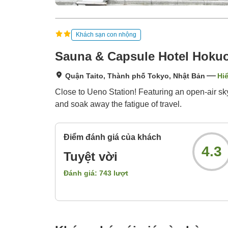
Khách sạn con nhộng
Sauna & Capsule Hotel Hoku
Quận Taito, Thành phố Tokyo, Nhật Bản
Hiể
Close to Ueno Station! Featuring an open-air sky v
and soak away the fatigue of travel.
Điểm đánh giá của khách
4.3
Tuyệt vời
Đánh giá:
743
lượt