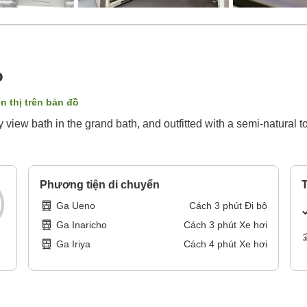
o
n thị trên bản đồ
iew bath in the grand bath, and outfitted with a semi-natural tog
Phương tiện di chuyển
T
Ga Ueno
Cách
3
phút
Đi bộ
Ga Inaricho
Cách
3
phút
Xe hơi
Ga Iriya
Cách
4
phút
Xe hơi