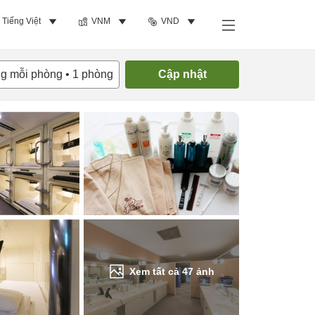
Tiếng Việt
VNM
VND
Tìm phòng trống
ng mỗi phòng
•
1
phòng
Cập nhật
Xem tất cả
47
ảnh