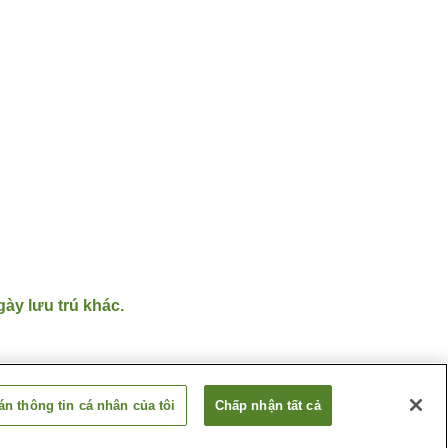
gày lưu trú khác.
n thông tin cá nhân của tôi
Chấp nhận tất cả