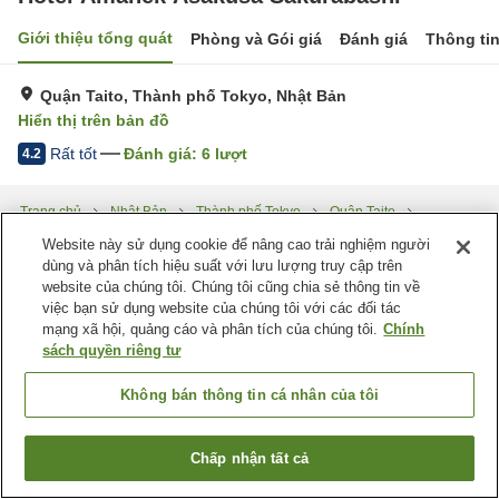
Giới thiệu tổng quát
Phòng và Gói giá
Đánh giá
Thông ti
Quận Taito, Thành phố Tokyo, Nhật Bản
Hiển thị trên bản đồ
Rất tốt
Đánh giá:
6
lượt
4.2
Trang chủ
Nhật Bản
Thành phố Tokyo
Quận Taito
Hotel Amanek Asakusa Sakurabashi
Website này sử dụng cookie để nâng cao trải nghiệm người
dùng và phân tích hiệu suất với lưu lượng truy cập trên
website của chúng tôi. Chúng tôi cũng chia sẻ thông tin về
việc bạn sử dụng website của chúng tôi với các đối tác
mạng xã hội, quảng cáo và phân tích của chúng tôi.
Chính
sách quyền riêng tư
Không bán thông tin cá nhân của tôi
Chấp nhận tất cả
Tìm phòng trống