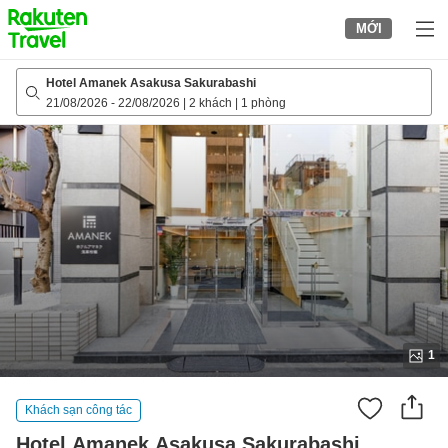
to
MỚI
top
page
Hotel Amanek Asakusa Sakurabashi
21/08/2026
-
22/08/2026
|
2 khách
|
1 phòng
1
Khách sạn công tác
Hotel Amanek Asakusa Sakurabashi