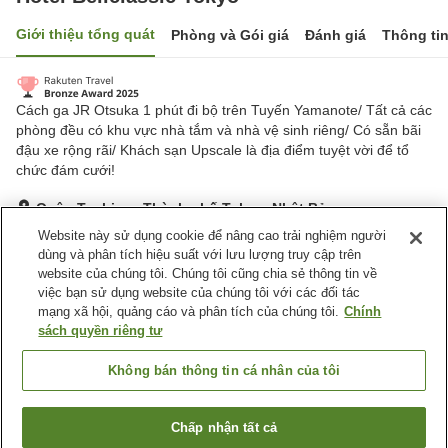
Giới thiệu tổng quát
Phòng và Gói giá
Đánh giá
Thông ti
Cách ga JR Otsuka 1 phút đi bộ trên Tuyến Yamanote/ Tất cả các
phòng đều có khu vực nhà tắm và nhà vệ sinh riêng/ Có sẵn bãi
đậu xe rộng rãi/ Khách sạn Upscale là địa điểm tuyệt vời để tổ
chức đám cưới!
Quận Toshima, Thành phố Tokyo, Nhật Bản
Hiển thị trên bản đồ
Website này sử dụng cookie để nâng cao trải nghiệm người
dùng và phân tích hiệu suất với lưu lượng truy cập trên
Tuyệt vời
Đánh giá:
1,453
lượt
4.6
website của chúng tôi. Chúng tôi cũng chia sẻ thông tin về
việc bạn sử dụng website của chúng tôi với các đối tác
mạng xã hội, quảng cáo và phân tích của chúng tôi.
Chính
Tiện nghi chỗ nghỉ
sách quyền riêng tư
Bãi đỗ xe
Spa / Salon
Nhà hàng
Máy bán hàng tự động
Không bán thông tin cá nhân của tôi
Trang chủ
Nhật Bản
Thành phố Tokyo
Quận Toshima
Chấp nhận tất cả
Tìm phòng trống
Hotel Bellclassic Tokyo