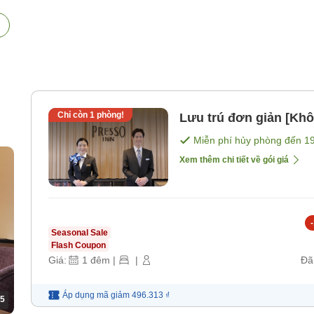
Chỉ còn
1
phòng!
Lưu trú đơn giản [Kh
Miễn phí hủy phòng đến
1
Xem thêm chi tiết về gói giá
-
Seasonal Sale
Flash Coupon
Giá:
1
đêm
|
|
Đã
Áp dụng mã
giảm
496.313 ₫
5