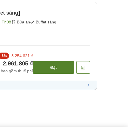
fet sáng]
9 Th08
Bữa ăn
Buffet sáng
3.254.621 ₫
-
8
%
2.961.805 ₫
Đặt
 bao gồm thuế phí