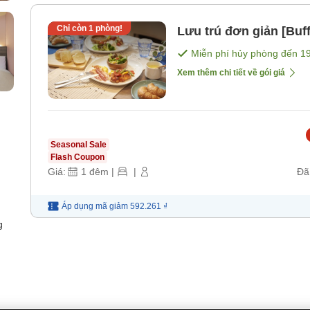
Chỉ còn
1
phòng!
Lưu trú đơn giản [Buf
Miễn phí hủy phòng đến
1
Xem thêm chi tiết về gói giá
Seasonal Sale
Flash Coupon
Giá:
1
đêm
|
|
Đã
Áp dụng mã
giảm
592.261 ₫
g