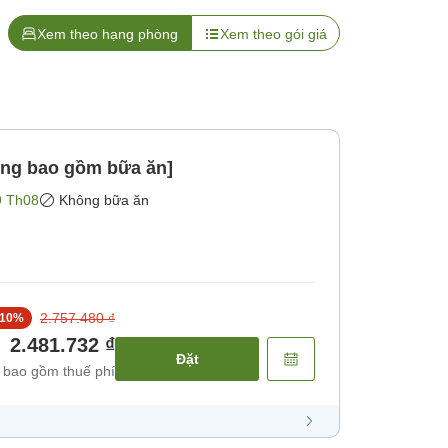
Xem theo hạng phòng
Xem theo gói giá
ông bao gồm bữa ăn]
9 Th08
Không bữa ăn
2.757.480 ₫
10
%
2.481.732 ₫
Đặt
 bao gồm thuế phí