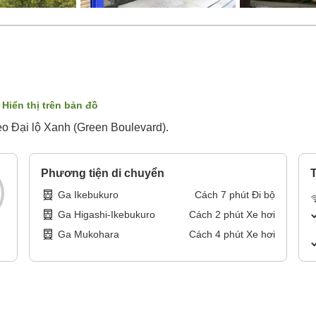
Hiển thị trên bản đồ
eo Đại lộ Xanh (Green Boulevard).
Phương tiện di chuyển
T
Ga Ikebukuro
Cách
7
phút
Đi bộ
Ga Higashi-Ikebukuro
Cách
2
phút
Xe hơi
Ga Mukohara
Cách
4
phút
Xe hơi