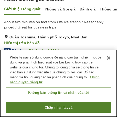
Giới thiệu tổng quát
Phòng và Gói giá
Đánh giá
Thông ti
About two minutes on foot from Otsuka station / Reasonably
priced / Great for business trips
Quận Toshima, Thành phố Tokyo, Nhật Bản
Hiển thị trên bản đồ
Rất tốt
Đánh giá:
1,106
lượt
3.9
Website này sử dụng cookie để nâng cao trải nghiệm người
dùng và phân tích hiệu suất với lưu lượng truy cập trên
Tiện nghi chỗ nghỉ
website của chúng tôi. Chúng tôi cũng chia sẻ thông tin về
việc bạn sử dụng website của chúng tôi với các đối tác
Giao Hàng Tận Nhà
Dịch Vụ Gọi Đánh Thức
mạng xã hội, quảng cáo và phân tích của chúng tôi.
Chính
Máy bán hàng tự động
sách quyền riêng tư
Trang chủ
Nhật Bản
Thành phố Tokyo
Quận Toshima
Không bán thông tin cá nhân của tôi
Hotel Suntargas Otsuka
Chấp nhận tất cả
Tìm phòng trống