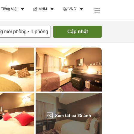
Tiếng Việt
VNM
VND
Tìm phòng trống
ng mỗi phòng
•
1
phòng
Cập nhật
Xem tất cả
35
ảnh