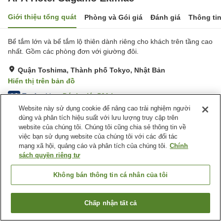
Giới thiệu tổng quát
Phòng và Gói giá
Đánh giá
Thông ti
Bể tắm lớn và bể tắm lộ thiên dành riêng cho khách trên tầng cao
nhất. Gồm các phòng đơn với giường đôi.
Quận Toshima, Thành phố Tokyo, Nhật Bản
Hiển thị trên bản đồ
Tuyệt vời
Đánh giá:
501
lượt
4.3
Website này sử dụng cookie để nâng cao trải nghiệm người
dùng và phân tích hiệu suất với lưu lượng truy cập trên
Tiện nghi chỗ nghỉ
website của chúng tôi. Chúng tôi cũng chia sẻ thông tin về
việc bạn sử dụng website của chúng tôi với các đối tác
Bãi đỗ xe
Spa / Salon
mạng xã hội, quảng cáo và phân tích của chúng tôi.
Chính
Nhà hàng
Máy bán hàng tự động
sách quyền riêng tư
Trang chủ
Nhật Bản
Thành phố Tokyo
Quận Toshima
Không bán thông tin cá nhân của tôi
APA Hotel Sugamo Ekimae
Chấp nhận tất cả
Tìm phòng trống