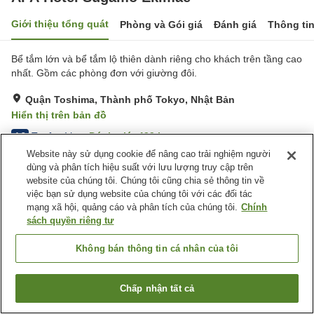
Giới thiệu tổng quát
Phòng và Gói giá
Đánh giá
Thông ti
Bể tắm lớn và bể tắm lộ thiên dành riêng cho khách trên tầng cao
nhất. Gồm các phòng đơn với giường đôi.
Quận Toshima, Thành phố Tokyo, Nhật Bản
Hiển thị trên bản đồ
Tuyệt vời
Đánh giá:
499
lượt
4.3
Website này sử dụng cookie để nâng cao trải nghiệm người
dùng và phân tích hiệu suất với lưu lượng truy cập trên
Tiện nghi chỗ nghỉ
website của chúng tôi. Chúng tôi cũng chia sẻ thông tin về
việc bạn sử dụng website của chúng tôi với các đối tác
Bãi đỗ xe
Spa / Salon
mạng xã hội, quảng cáo và phân tích của chúng tôi.
Chính
Nhà hàng
Máy bán hàng tự động
sách quyền riêng tư
Trang chủ
Nhật Bản
Thành phố Tokyo
Quận Toshima
Không bán thông tin cá nhân của tôi
APA Hotel Sugamo Ekimae
Chấp nhận tất cả
Tìm phòng trống