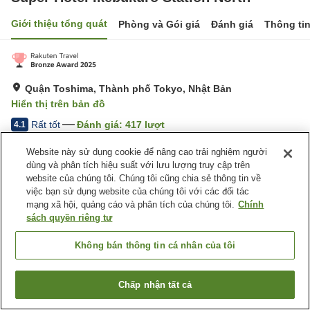
Giới thiệu tổng quát
Phòng và Gói giá
Đánh giá
Thông ti
Quận Toshima, Thành phố Tokyo, Nhật Bản
Hiển thị trên bản đồ
Rất tốt
Đánh giá:
417
lượt
4.1
Website này sử dụng cookie để nâng cao trải nghiệm người
Trang chủ
Nhật Bản
Thành phố Tokyo
Quận Toshima
dùng và phân tích hiệu suất với lưu lượng truy cập trên
Super Hotel Ikebukuro Station North
website của chúng tôi. Chúng tôi cũng chia sẻ thông tin về
việc bạn sử dụng website của chúng tôi với các đối tác
mạng xã hội, quảng cáo và phân tích của chúng tôi.
Chính
sách quyền riêng tư
Không bán thông tin cá nhân của tôi
Chấp nhận tất cả
Tìm phòng trống