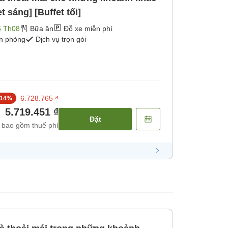
t sáng] [Buffet tối]
6 Th08
Bữa ăn
Đỗ xe miễn phí
ận phòng
Dịch vụ trọn gói
6.728.765 ₫
14
%
5.719.451 ₫
Đặt
 bao gồm thuế phí