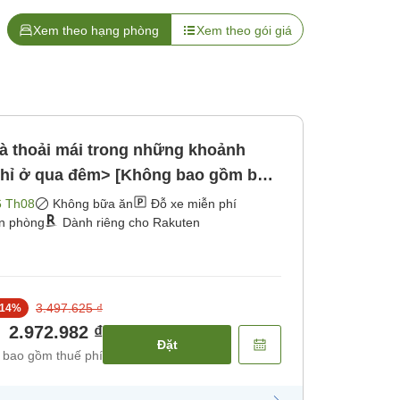
Xem theo hạng phòng
Xem theo gói giá
và thoải mái trong những khoảnh
chỉ ở qua đêm> [Không bao gồm bữa
6 Th08
Không bữa ăn
Đỗ xe miễn phí
ận phòng
Dành riêng cho Rakuten
3.497.625 ₫
14
%
2.972.982 ₫
Đặt
 bao gồm thuế phí