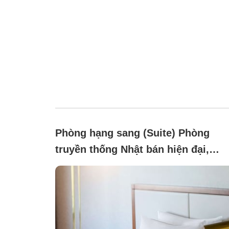
Phòng hạng sang (Suite) Phòng
truyền thống Nhật bán hiện đại,
Hướng biển, Không hút thuốc (Phò
chờ hạng sang cổ điển kèm ưu đãi)