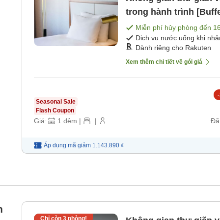
trong hành trình [Buffe
Miễn phí hủy phòng đến
1
Dịch vụ nước uống khi nh
Dành riêng cho Rakuten
Xem thêm chi tiết về gói giá
-
Seasonal Sale
Flash Coupon
Giá:
1
đêm
|
|
Đã
Áp dụng mã
giảm
1.143.890 ₫
m
Chỉ còn
3
phòng!