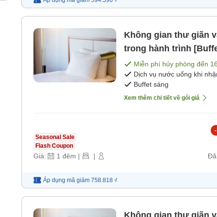
Áp dụng mã
giảm
594.596 ₫
Không gian thư giãn 
trong hành trình [Buff
Miễn phí hủy phòng đến
1
Dịch vụ nước uống khi nh
Buffet sáng
Xem thêm chi tiết về gói giá
-
Seasonal Sale
Flash Coupon
Giá:
1
đêm
|
|
Đã
Áp dụng mã
giảm
758.818 ₫
Không gian thư giãn 