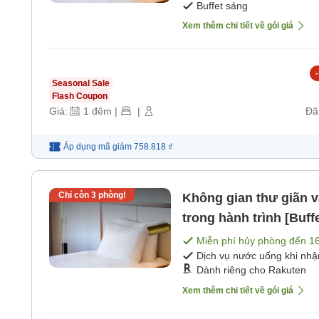
Buffet sáng
Xem thêm chi tiết về gói giá
-
Seasonal Sale
Flash Coupon
Giá:
1
đêm
|
|
Đã
Áp dụng mã
giảm
758.818 ₫
Chỉ còn
3
phòng!
Không gian thư giãn 
trong hành trình [Buffe
Miễn phí hủy phòng đến
1
Dịch vụ nước uống khi nh
Dành riêng cho Rakuten
Xem thêm chi tiết về gói giá