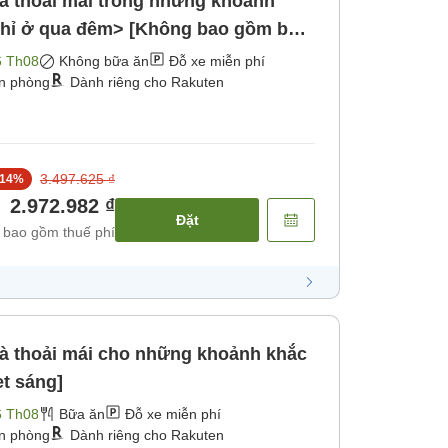
và thoải mái trong những khoảnh
chỉ ở qua đêm> [Không bao gồm bữa
6 Th08
Không bữa ăn
Đỗ xe miễn phí
ận phòng
Dành riêng cho Rakuten
3.497.625 ₫
14
%
2.972.982 ₫
Đặt
 bao gồm thuế phí
và thoải mái cho những khoảnh khắc
et sáng]
6 Th08
Bữa ăn
Đỗ xe miễn phí
ận phòng
Dành riêng cho Rakuten