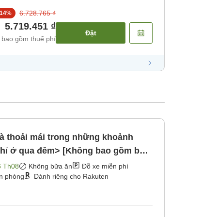
6.728.765 ₫
14
%
5.719.451 ₫
Đặt
 bao gồm thuế phí
và thoải mái trong những khoảnh
chỉ ở qua đêm> [Không bao gồm bữa
6 Th08
Không bữa ăn
Đỗ xe miễn phí
ận phòng
Dành riêng cho Rakuten