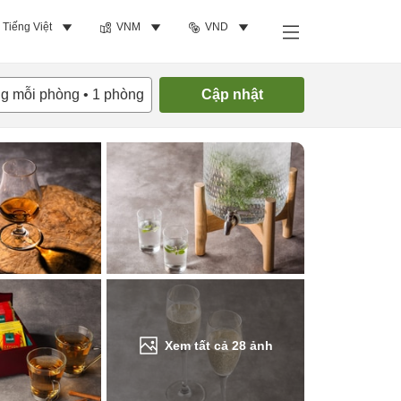
Tiếng Việt
VNM
VND
Tìm phòng trống
ng mỗi phòng
•
1
phòng
Cập nhật
Xem tất cả
28
ảnh