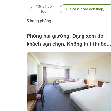
Tất cả bộ
Giá cả (từ cao đến thấp)
lọc
5
hạng phòng
Phòng hai giường, Dạng xem do
khách sạn chọn, Không hút thuốc
(Giường sofa cổ điển 2[Kèm ưu đãi
lounge])