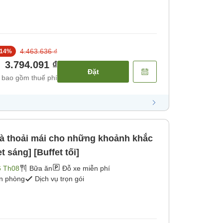
4.463.636 ₫
14
%
3.794.091 ₫
Đặt
 bao gồm thuế phí
và thoải mái cho những khoảnh khắc
t sáng] [Buffet tối]
6 Th08
Bữa ăn
Đỗ xe miễn phí
ận phòng
Dịch vụ trọn gói