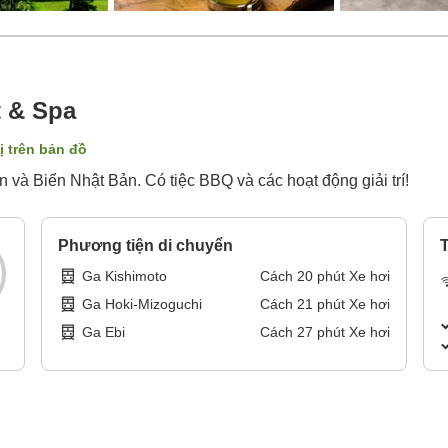
t & Spa
ị trên bản đồ
và Biển Nhật Bản. Có tiệc BBQ và các hoạt động giải trí!
Phương tiện di chuyển
T
Ga Kishimoto
Cách
20
phút
Xe hơi
Ga Hoki-Mizoguchi
Cách
21
phút
Xe hơi
Ga Ebi
Cách
27
phút
Xe hơi