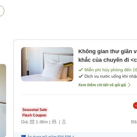
Không gian thư giãn 
khắc của chuyến đi <
ăn]
Miễn phí hủy phòng đến
1
Dịch vụ nước uống khi nh
Xem thêm chi tiết về gói giá
-
Seasonal Sale
Flash Coupon
Giá:
1
đêm
|
|
Đã