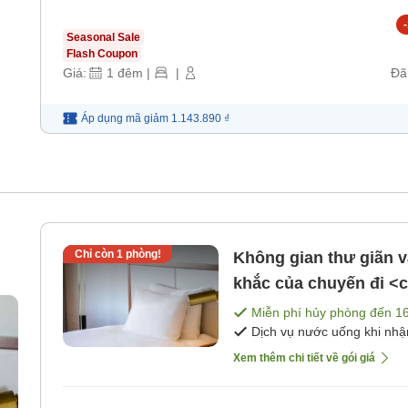
-
Seasonal Sale
Flash Coupon
Giá:
1
đêm
|
|
Đã
Áp dụng mã
giảm
1.143.890 ₫
Chỉ còn
1
phòng!
Không gian thư giãn 
khắc của chuyến đi <
ng
ăn]
Miễn phí hủy phòng đến
1
Dịch vụ nước uống khi nh
Xem thêm chi tiết về gói giá