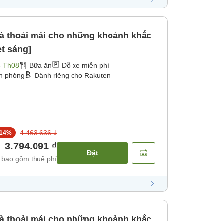
và thoải mái cho những khoảnh khắc
et sáng]
6 Th08
Bữa ăn
Đỗ xe miễn phí
ận phòng
Dành riêng cho Rakuten
4.463.636 ₫
14
%
3.794.091 ₫
Đặt
 bao gồm thuế phí
và thoải mái cho những khoảnh khắc