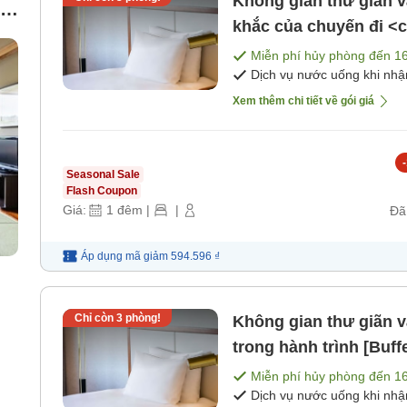
Không gian thư giãn 
ốc
khắc của chuyến đi <
ăn]
Miễn phí hủy phòng đến
1
Dịch vụ nước uống khi nh
Xem thêm chi tiết về gói giá
-
Seasonal Sale
Flash Coupon
Giá:
1
đêm
|
|
Đã
Áp dụng mã
giảm
594.596 ₫
Chỉ còn
3
phòng!
Không gian thư giãn 
trong hành trình [Buff
Miễn phí hủy phòng đến
1
Dịch vụ nước uống khi nh