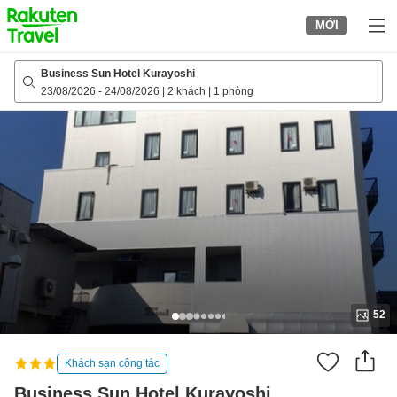
to
MỚI
top
page
Business Sun Hotel Kurayoshi
23/08/2026
-
24/08/2026
|
2 khách
|
1 phòng
52
Khách sạn công tác
Business Sun Hotel Kurayoshi