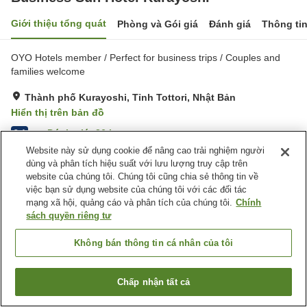
Giới thiệu tổng quát
Phòng và Gói giá
Đánh giá
Thông ti
OYO Hotels member / Perfect for business trips / Couples and
families welcome
Thành phố Kurayoshi, Tỉnh Tottori, Nhật Bản
Hiển thị trên bản đồ
Đánh giá:
36
lượt
3.4
Website này sử dụng cookie để nâng cao trải nghiệm người
dùng và phân tích hiệu suất với lưu lượng truy cập trên
Tiện nghi chỗ nghỉ
website của chúng tôi. Chúng tôi cũng chia sẻ thông tin về
việc bạn sử dụng website của chúng tôi với các đối tác
Bãi đỗ xe
Máy bán hàng tự động
mạng xã hội, quảng cáo và phân tích của chúng tôi.
Chính
sách quyền riêng tư
Trang chủ
Nhật Bản
Tỉnh Tottori
Thành phố Kurayoshi
Business Sun Hotel Kurayoshi
Không bán thông tin cá nhân của tôi
Chấp nhận tất cả
Tìm phòng trống