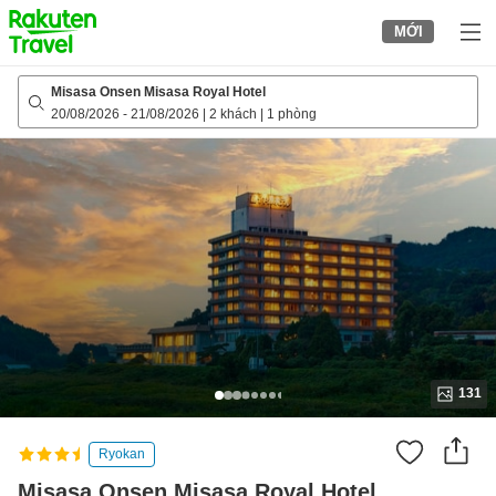
to
MỚI
top
page
Misasa Onsen Misasa Royal Hotel
20/08/2026
-
21/08/2026
|
2 khách
|
1 phòng
131
Ryokan
Misasa Onsen Misasa Royal Hotel