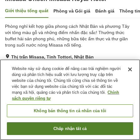
Giới thiệu tổng quát
Phòng và Gói giá
Đánh giá
Thông ti
Phòng nghỉ kết hợp giữa phong cách Nhật Bản và phương Tây
với tông màu gỗ và những điểm nhấn đặc sắc! Thưởng thức
buffet hải sản phong phú, những bữa tiệc ẩm thực và thư giãn
trong suối nước nóng Misasa nổi tiếng.
Thị trấn Misasa, Tỉnh Tottori, Nhật Bản
Hiển thị trên bản đồ
Website này sử dụng cookie để nâng cao trải nghiệm người
Tốt
Đánh giá:
425
lượt
3.7
dùng và phân tích hiệu suất với lưu lượng truy cập trên
website của chúng tôi. Chúng tôi cũng chia sẻ thông tin về
việc bạn sử dụng website của chúng tôi với các đối tác
Tiện nghi chỗ nghỉ
mạng xã hội, quảng cáo và phân tích của chúng tôi.
Chính
sách quyền riêng tư
Bãi đỗ xe
Spa / Salon
Hồ bơi
Lounge
Không bán thông tin cá nhân của tôi
Trang chủ
Nhật Bản
Tỉnh Tottori
Thị trấn Misasa
Chấp nhận tất cả
Misasa Onsen Misasa Royal Hotel
Tìm phòng trống