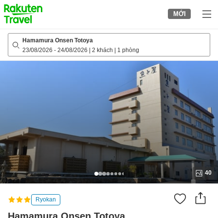
to
MỚI
top
page
Hamamura Onsen Totoya
23/08/2026
-
24/08/2026
|
2 khách
|
1 phòng
40
Ryokan
Hamamura Onsen Totoya