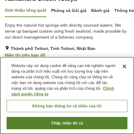
Giới thiệu tổng quát
Phòng và Gói giá
Đánh giá
Thông ti
Enjoy the natural hot springs with directly sourced waters. We
serve up banquet cuisine using fresh seafood, made possible by
our direct management of a fisheries company.
Thành phố Tottori, Tỉnh Tottori, Nhật Bản
Hiển thị trên bản đồ
Rất tốt
Đánh giá:
353
lượt
4.2
Website này sử dụng cookie để nâng cao trải nghiệm người
dùng và phân tích hiệu suất với lưu lượng truy cập trên
website của chúng tôi. Chúng tôi cũng chia sẻ thông tin về
Tiện nghi chỗ nghỉ
việc bạn sử dụng website của chúng tôi với các đối tác
mạng xã hội, quảng cáo và phân tích của chúng tôi.
Chính
Bãi đỗ xe
Nhà hàng
sách quyền riêng tư
Máy bán hàng tự động
Sảnh tiệc
Không bán thông tin cá nhân của tôi
Trang chủ
Nhật Bản
Tỉnh Tottori
Thành phố Tottori
Hamamura Onsen Totoya
Chấp nhận tất cả
Tìm phòng trống