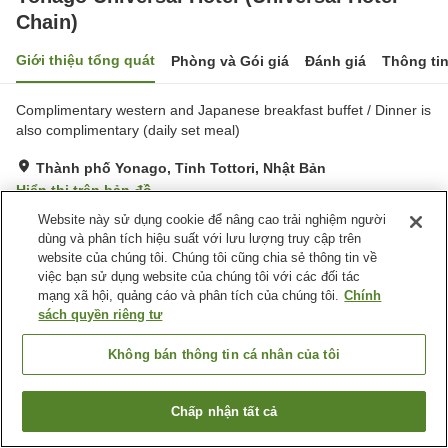
Chain)
Giới thiệu tổng quát
Phòng và Gói giá
Đánh giá
Thông ti
Complimentary western and Japanese breakfast buffet / Dinner is
also complimentary (daily set meal)
Thành phố Yonago, Tỉnh Tottori, Nhật Bản
Hiển thị trên bản đồ
Website này sử dụng cookie để nâng cao trải nghiệm người
Tốt
Đánh giá:
1,203
lượt
3.8
dùng và phân tích hiệu suất với lưu lượng truy cập trên
website của chúng tôi. Chúng tôi cũng chia sẻ thông tin về
Tiện nghi chỗ nghỉ
việc bạn sử dụng website của chúng tôi với các đối tác
mạng xã hội, quảng cáo và phân tích của chúng tôi.
Chính
Bãi đỗ xe
Spa / Salon
sách quyền riêng tư
Nhà hàng
Máy bán hàng tự động
Không bán thông tin cá nhân của tôi
Trang chủ
Nhật Bản
Tỉnh Tottori
Thành phố Yonago
Yonago Universal Hotel (Universal Hotel Chain)
Chấp nhận tất cả
Tìm phòng trống