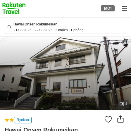
to
MỚI
top
page
Hawai Onsen Rokumeikan
21/08/2026
-
22/08/2026
|
2 khách
|
1 phòng
1
Ryokan
Hawai Onsen Rokumeikan