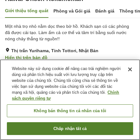
Giới thiệu tổng quát
Phòng và Gói giá
Đánh giá
Thông ti
Một nhà trọ nhỏ nằm dọc theo bờ hồ. Khách sạn có các phòng
đã được cải tạo. Làm ấm cả cơ thể và tâm trí bằng suối nước
nóng chảy thẳng từ nguồn!!
Thị trấn Yurihama, Tỉnh Tottori, Nhật Bản
Hiển thị trên bản đồ
Tuyệt vời
Đánh giá:
114
lượt
4.5
Website này sử dụng cookie để nâng cao trải nghiệm người
dùng và phân tích hiệu suất với lưu lượng truy cập trên
website của chúng tôi. Chúng tôi cũng chia sẻ thông tin về
Tiện nghi chỗ nghỉ
việc bạn sử dụng website của chúng tôi với các đối tác
mạng xã hội, quảng cáo và phân tích của chúng tôi.
Chính
Wi-Fi
Bãi đỗ xe miễn phí
sách quyền riêng tư
Sân hiên ngoài trời
Suối nước nóng dẫn trực
tiếp từ nguồn
Không bán thông tin cá nhân của tôi
Trang chủ
Nhật Bản
Tỉnh Tottori
Thị trấn Yurihama
Hawai Onsen Rokumeikan
Chấp nhận tất cả
Tìm phòng trống