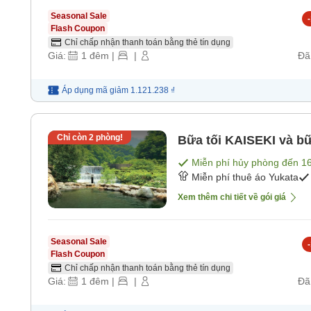
Seasonal Sale
-
Flash Coupon
Chỉ chấp nhận thanh toán bằng thẻ tín dụng
Giá:
1
đêm
|
|
Đã
Áp dụng mã
giảm
1.121.238 ₫
Chỉ còn
2
phòng!
Bữa tối KAISEKI và bữ
Miễn phí hủy phòng đến
1
Miễn phí thuê áo Yukata
Xem thêm chi tiết về gói giá
Seasonal Sale
-
Flash Coupon
Chỉ chấp nhận thanh toán bằng thẻ tín dụng
Giá:
1
đêm
|
|
Đã