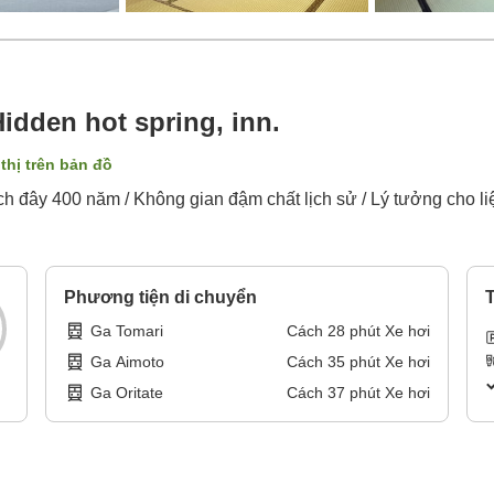
dden hot spring, inn.
thị trên bản đồ
 đây 400 năm / Không gian đậm chất lịch sử / Lý tưởng cho l
Phương tiện di chuyển
T
Ga Tomari
Cách
28
phút
Xe hơi
Ga Aimoto
Cách
35
phút
Xe hơi
Ga Oritate
Cách
37
phút
Xe hơi