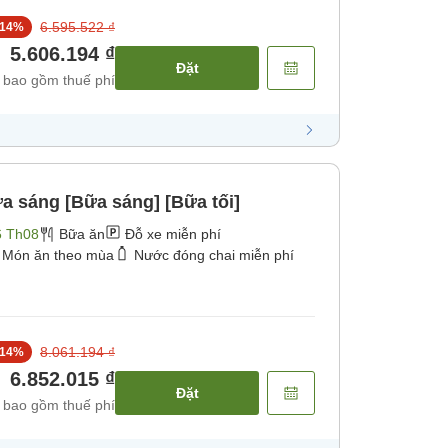
6.595.522 ₫
14
%
5.606.194 ₫
Đặt
 bao gồm thuế phí
a sáng [Bữa sáng] [Bữa tối]
6 Th08
Bữa ăn
Đỗ xe miễn phí
Món ăn theo mùa
Nước đóng chai miễn phí
8.061.194 ₫
14
%
6.852.015 ₫
Đặt
 bao gồm thuế phí