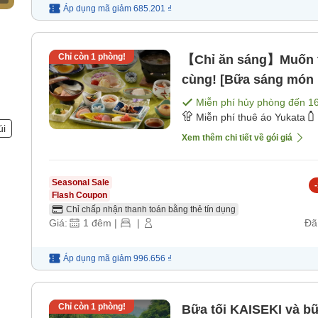
Áp dụng mã
giảm
685.201 ₫
Chỉ còn
1
phòng!
【Chỉ ăn sáng】Muốn t
cùng! [Bữa sáng món 
Miễn phí hủy phòng đến
1
Miễn phí thuê áo Yukata
úi
Xem thêm chi tiết về gói giá
Seasonal Sale
-
Flash Coupon
Chỉ chấp nhận thanh toán bằng thẻ tín dụng
Giá:
1
đêm
|
|
Đã
Áp dụng mã
giảm
996.656 ₫
Chỉ còn
1
phòng!
Bữa tối KAISEKI và bữ