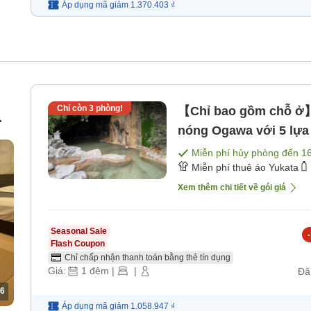
Áp dụng mã
giảm
1.370.403 ₫
Chỉ còn
3
phòng!
【Chỉ bao gồm chỗ ở】
nóng Ogawa với 5 lựa
gồm bữa ăn]
Miễn phí hủy phòng đến
1
Miễn phí thuê áo Yukata
Xem thêm chi tiết về gói giá
Seasonal Sale
-
Flash Coupon
Chỉ chấp nhận thanh toán bằng thẻ tín dụng
Giá:
1
đêm
|
|
Đã
6
Áp dụng mã
giảm
1.058.947 ₫