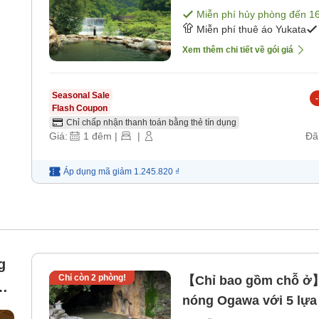
Miễn phí hủy phòng đến
1
Miễn phí thuê áo Yukata
Xem thêm chi tiết về gói giá
Seasonal Sale
-
Flash Coupon
Chỉ chấp nhận thanh toán bằng thẻ tín dụng
Giá:
1
đêm
|
|
Đã
Áp dụng mã
giảm
1.245.820 ₫
g
Chỉ còn
2
phòng!
【Chỉ bao gồm chỗ ở】
ng
nóng Ogawa với 5 lựa