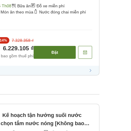
6 Th08
Bữa ăn
Đỗ xe miễn phí
Món ăn theo mùa
Nước đóng chai miễn phí
7.328.358 ₫
14
%
6.229.105 ₫
Đặt
 bao gồm thuế phí
Kế hoạch tận hưởng suối nước
 chọn tắm nước nóng [Không bao