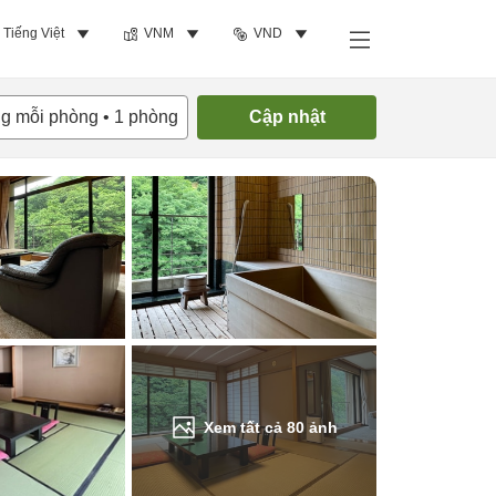
Tiếng Việt
VNM
VND
Tìm phòng trống
ng mỗi phòng
•
1
phòng
Cập nhật
Xem tất cả
80
ảnh