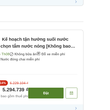
Kế hoạch tận hưởng suối nước
 chọn tắm nước nóng [Không bao
6 Th08
Không bữa ăn
Đỗ xe miễn phí
Nước đóng chai miễn phí
6.229.104 ₫
14
%
5.294.739 ₫
Đặt
 bao gồm thuế phí