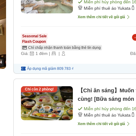
gồm bữa ăn]
Miễn phí hủy phòng đến
1
Miễn phí thuê áo Yukata
Xem thêm chi tiết về gói giá
Seasonal Sale
-
Flash Coupon
Chỉ chấp nhận thanh toán bằng thẻ tín dụng
Giá:
1
đêm
|
|
Đã
4
Áp dụng mã
giảm
809.783 ₫
Chỉ còn
2
phòng!
【Chỉ ăn sáng】Muốn t
cùng! [Bữa sáng món 
Miễn phí hủy phòng đến
1
Miễn phí thuê áo Yukata
Xem thêm chi tiết về gói giá