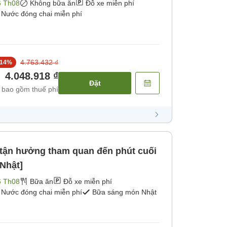
6 Th08
Không bữa ăn
Đỗ xe miễn phí
Nước đóng chai miễn phí
4.763.432 ₫
14
%
4.048.918 ₫
Đặt
 bao gồm thuế phí
ận hưởng tham quan đến phút cuối
Nhật]
6 Th08
Bữa ăn
Đỗ xe miễn phí
Nước đóng chai miễn phí
Bữa sáng món Nhật