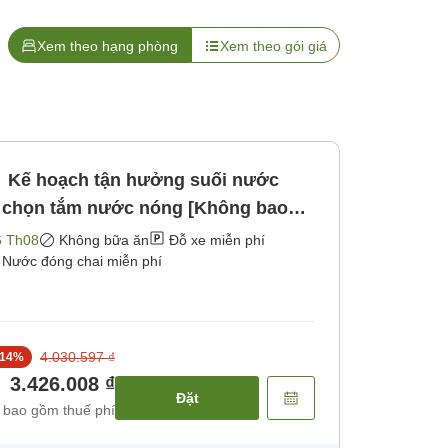
Xem theo hạng phòng
Xem theo gói giá
Kế hoạch tận hưởng suối nước
 chọn tắm nước nóng [Không bao
6 Th08
Không bữa ăn
Đỗ xe miễn phí
Nước đóng chai miễn phí
4.030.597 ₫
14
%
3.426.008 ₫
Đặt
 bao gồm thuế phí