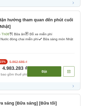
ận hưởng tham quan đến phút cuối
Nhật]
6 Th08
Bữa ăn
Đỗ xe miễn phí
Nước đóng chai miễn phí
Bữa sáng món Nhật
5.862.686 ₫
15
%
4.983.283 ₫
Đặt
 bao gồm thuế phí
a sáng [Bữa sáng] [Bữa tối]