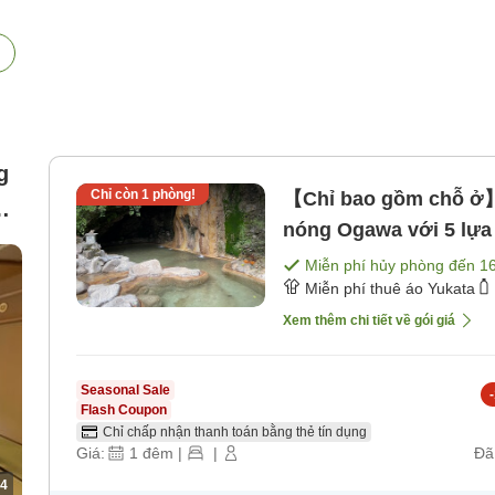
g
Chỉ còn
1
phòng!
【Chỉ bao gồm chỗ ở】
nóng Ogawa với 5 lựa
gồm bữa ăn]
Miễn phí hủy phòng đến
1
Miễn phí thuê áo Yukata
Xem thêm chi tiết về gói giá
Seasonal Sale
-
Flash Coupon
Chỉ chấp nhận thanh toán bằng thẻ tín dụng
Giá:
1
đêm
|
|
Đã
4