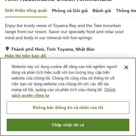
Giới thiệu tổng quát
Phòng và Gói giá
Đánh giá
Thông ti
Enjoy the lovely views of Toyama Bay and the Tate mountain
range from our resort. Savor our specialty food and relax your
mind and body in our mineral-rich hot springs.
Thành phố Himi, Tỉnh Toyama, Nhật Bản
Hiển thị trên bản đồ
Rất tốt
Đánh giá:
27
lượt
4.2
Website này sử dụng cookie để nâng cao trải nghiệm người
dùng và phân tích hiệu suất với lưu lượng truy cập trên
website của chúng tôi. Chúng tôi cũng chia sẻ thông tin về
Tiện nghi chỗ nghỉ
việc bạn sử dụng website của chúng tôi với các đối tác
mạng xã hội, quảng cáo và phân tích của chúng tôi.
Chính
Bãi đỗ xe
Bể sục
sách quyền riêng tư
Xông hơi
Nhà hàng
Không bán thông tin cá nhân của tôi
Trang chủ
Nhật Bản
Tỉnh Toyama
Thành phố Himi
Himi Kudenhama Onsen Himinohana
Chấp nhận tất cả
Tìm phòng trống