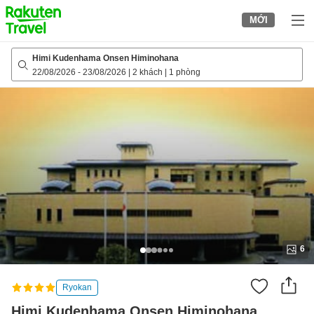
to
MỚI
top
page
Himi Kudenhama Onsen Himinohana
22/08/2026
-
23/08/2026
|
2 khách
|
1 phòng
6
Ryokan
Himi Kudenhama Onsen Himinohana