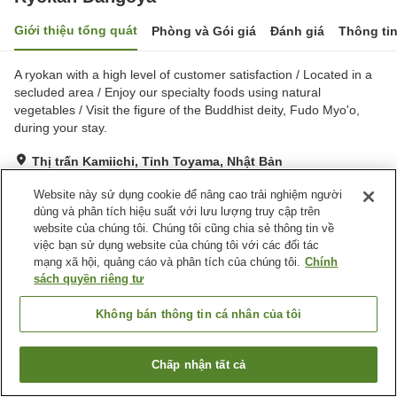
Giới thiệu tổng quát
Phòng và Gói giá
Đánh giá
Thông ti
A ryokan with a high level of customer satisfaction / Located in a
secluded area / Enjoy our specialty foods using natural
vegetables / Visit the figure of the Buddhist deity, Fudo Myo'o,
during your stay.
Thị trấn Kamiichi, Tỉnh Toyama, Nhật Bản
Hiển thị trên bản đồ
Website này sử dụng cookie để nâng cao trải nghiệm người
Xuất sắc
Đánh giá:
4
lượt
5
dùng và phân tích hiệu suất với lưu lượng truy cập trên
website của chúng tôi. Chúng tôi cũng chia sẻ thông tin về
việc bạn sử dụng website của chúng tôi với các đối tác
Tiện nghi chỗ nghỉ
mạng xã hội, quảng cáo và phân tích của chúng tôi.
Chính
sách quyền riêng tư
Bãi đỗ xe
Không bán thông tin cá nhân của tôi
Trang chủ
Nhật Bản
Tỉnh Toyama
Thị trấn Kamiichi
Ryokan Dangoya
Chấp nhận tất cả
Tìm phòng trống