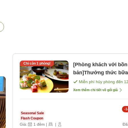
Chỉ còn
1
phòng!
[Phòng khách với bồn
bản]Thưởng thức bữa t
bếp [Bữa sáng] [Bữa t
Miễn phí hủy phòng đến
1
Xem thêm chi tiết về gói giá
-
1
Seasonal Sale
Flash Coupon
Giá:
1
đêm
|
|
Đã