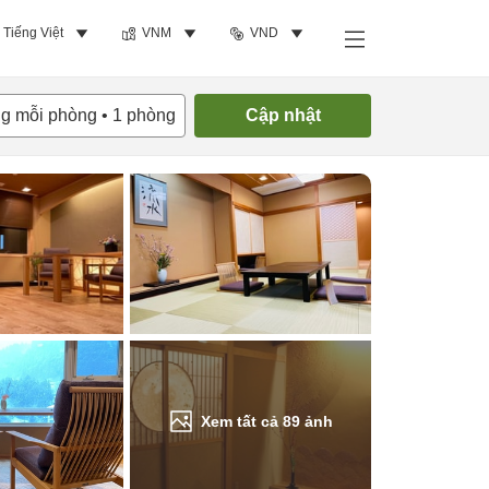
Tiếng Việt
VNM
VND
Tìm phòng trống
ng mỗi phòng
•
1
phòng
Cập nhật
Xem tất cả
89
ảnh