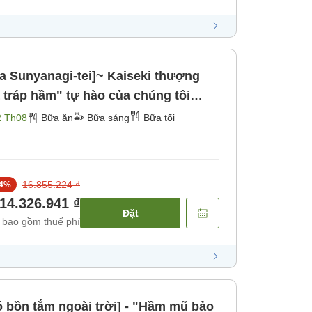
a Sunyanagi-tei]~ Kaiseki thượng
tráp hầm" tự hào của chúng tôi
2 Th08
Bữa ăn
Bữa sáng
Bữa tối
16.855.224 ₫
4
%
14.326.941 ₫
Đặt
 bao gồm thuế phí
 bồn tắm ngoài trời] - "Hầm mũ bảo