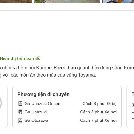
Hiển thị trên bản đồ
n nhìn ra hẻm núi Kurobe. Được bao quanh bởi dòng sông Kur
ùng với các món ăn theo mùa của vùng Toyama.
Phương tiện di chuyển
T
Ga Unazuki Onsen
Cách
8
phút
Đi bộ
Ga Unazuki
Cách
3
phút
Xe hơi
Ga Otozawa
Cách
7
phút
Xe hơi