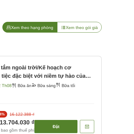
Xem theo hạng phòng
Xem theo gói giá
 tắm ngoài trời/Kế hoạch cơ
iệc đặc biệt với niềm tự hào của
ối]
2 Th08
Bữa ăn
Bữa sáng
Bữa tối
16.122.388 ₫
4
%
13.704.030 ₫
Đặt
 bao gồm thuế phí