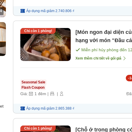
4
Áp dụng mã
giảm
2.740.806 ₫
Chỉ còn
1
phòng!
[Món ngon đại diện củ
hạng với món "Đầu cá 
[Bữa sáng] [Bữa tối]
Miễn phí hủy phòng đến
1
Xem thêm chi tiết về gói giá
-
1
Seasonal Sale
Flash Coupon
Giá:
1
đêm
|
|
Đã
et
Áp dụng mã
giảm
2.865.388 ₫
Chỉ còn
1
phòng!
[Chỗ ở trong phòng có