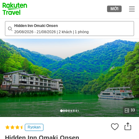
to
MỚI
top
page
Hidden Inn Omaki Onsen
20/08/2026
-
21/08/2026
|
2 khách
|
1 phòng
33
Ryokan
Hidden Inn Omaki Onsen