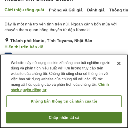
Giới thiệu tổng quát
Phòng và Gói giá
Đánh giá
Thông ti
Đây là một nhà trọ yên tĩnh trên núi. Ngoạn cảnh bốn mùa với
chuyến tham quan bằng thuyền từ đập Komaki.
Thành phố Nanto, Tỉnh Toyama, Nhật Bản
Hiển thị trên bản đồ
Tuyệt vời
Đánh giá:
71
lượt
4.3
Website này sử dụng cookie để nâng cao trải nghiệm người
dùng và phân tích hiệu suất với lưu lượng truy cập trên
Tiện nghi chỗ nghỉ
website của chúng tôi. Chúng tôi cũng chia sẻ thông tin về
việc bạn sử dụng website của chúng tôi với các đối tác
Wi-Fi
Hoàn toàn không hút thuốc
mạng xã hội, quảng cáo và phân tích của chúng tôi.
Chính
Khu hút thuốc riêng
Máy bán hàng tự động
sách quyền riêng tư
Trang chủ
Nhật Bản
Tỉnh Toyama
Thành phố Nanto
Không bán thông tin cá nhân của tôi
Hidden Inn Omaki Onsen
Chấp nhận tất cả
Tìm phòng trống