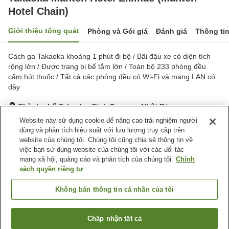
Hotel Chain)
Giới thiệu tổng quát
Phòng và Gói giá
Đánh giá
Thông ti
Cách ga Takaoka khoảng 1 phút đi bộ / Bãi đậu xe có diện tích
rộng lớn / Được trang bị bể tắm lớn / Toàn bộ 233 phòng đều
cấm hút thuốc / Tất cả các phòng đều có Wi-Fi và mạng LAN có
dây
Thành phố Takaoka, Tỉnh Toyama, Nhật Bản
Hiển thị trên bản đồ
Website này sử dụng cookie để nâng cao trải nghiệm người
dùng và phân tích hiệu suất với lưu lượng truy cập trên
Rất tốt
Đánh giá:
871
lượt
4.2
website của chúng tôi. Chúng tôi cũng chia sẻ thông tin về
việc bạn sử dụng website của chúng tôi với các đối tác
mạng xã hội, quảng cáo và phân tích của chúng tôi.
Chính
Tiện nghi chỗ nghỉ
sách quyền riêng tư
Xông hơi
Spa / Salon
Nhà hàng
Lounge
Không bán thông tin cá nhân của tôi
Trang chủ
Nhật Bản
Tỉnh Toyama
Thành phố Takaoka
Chấp nhận tất cả
Tìm phòng trống
Takaoka Manten Hotel Ekimae (Manten Hotel Chain)