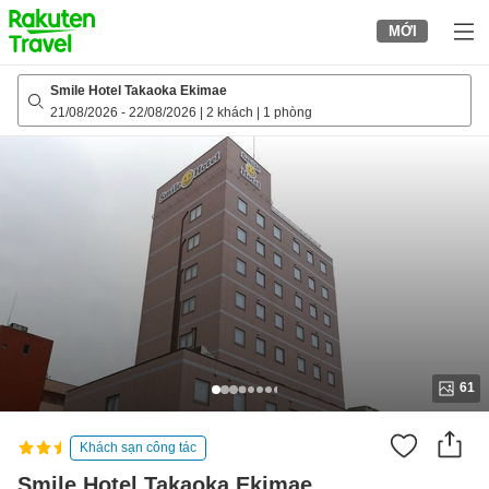
to
MỚI
top
page
Smile Hotel Takaoka Ekimae
21/08/2026
-
22/08/2026
|
2 khách
|
1 phòng
61
Khách sạn công tác
Smile Hotel Takaoka Ekimae