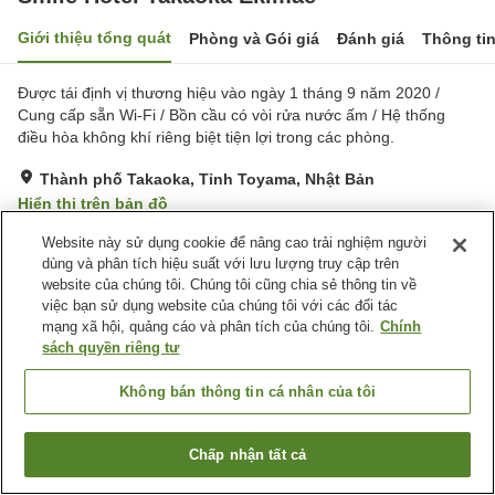
Giới thiệu tổng quát
Phòng và Gói giá
Đánh giá
Thông ti
Được tái định vị thương hiệu vào ngày 1 tháng 9 năm 2020 /
Cung cấp sẵn Wi-Fi / Bồn cầu có vòi rửa nước ấm / Hệ thống
điều hòa không khí riêng biệt tiện lợi trong các phòng.
Thành phố Takaoka, Tỉnh Toyama, Nhật Bản
Hiển thị trên bản đồ
Rất tốt
Đánh giá:
321
lượt
4
Website này sử dụng cookie để nâng cao trải nghiệm người
dùng và phân tích hiệu suất với lưu lượng truy cập trên
website của chúng tôi. Chúng tôi cũng chia sẻ thông tin về
Tiện nghi chỗ nghỉ
việc bạn sử dụng website của chúng tôi với các đối tác
mạng xã hội, quảng cáo và phân tích của chúng tôi.
Chính
Bãi đỗ xe
Máy bán hàng tự động
sách quyền riêng tư
Giặt ủi có phí
Giao Hàng Tận Nhà
Không bán thông tin cá nhân của tôi
Trang chủ
Nhật Bản
Tỉnh Toyama
Thành phố Takaoka
Smile Hotel Takaoka Ekimae
Chấp nhận tất cả
Tìm phòng trống