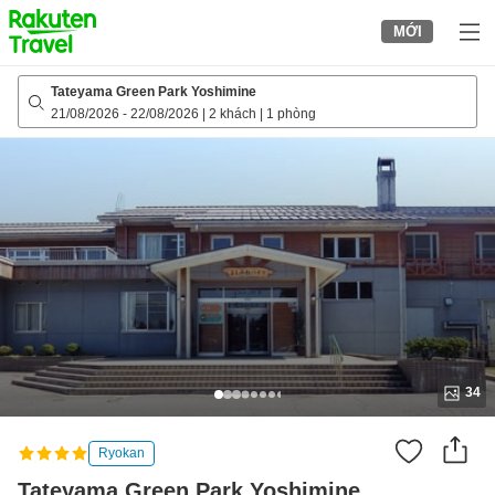
to
MỚI
top
page
Tateyama Green Park Yoshimine
21/08/2026
-
22/08/2026
|
2 khách
|
1 phòng
34
Ryokan
Tateyama Green Park Yoshimine