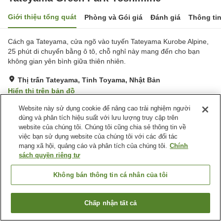
Giới thiệu tổng quát
Phòng và Gói giá
Đánh giá
Thông ti
Cách ga Tateyama, cửa ngõ vào tuyến Tateyama Kurobe Alpine,
25 phút di chuyển bằng ô tô, chỗ nghỉ này mang đến cho bạn
không gian yên bình giữa thiên nhiên.
Thị trấn Tateyama, Tỉnh Toyama, Nhật Bản
Hiển thị trên bản đồ
Rất tốt
Đánh giá:
9
lượt
4
Website này sử dụng cookie để nâng cao trải nghiệm người
dùng và phân tích hiệu suất với lưu lượng truy cập trên
website của chúng tôi. Chúng tôi cũng chia sẻ thông tin về
Tiện nghi chỗ nghỉ
việc bạn sử dụng website của chúng tôi với các đối tác
mạng xã hội, quảng cáo và phân tích của chúng tôi.
Chính
Bãi đỗ xe
Xông hơi
sách quyền riêng tư
Nhà hàng
Cafe
Không bán thông tin cá nhân của tôi
Trang chủ
Nhật Bản
Tỉnh Toyama
Thị trấn Tateyama
Tateyama Green Park Yoshimine
Chấp nhận tất cả
Tìm phòng trống