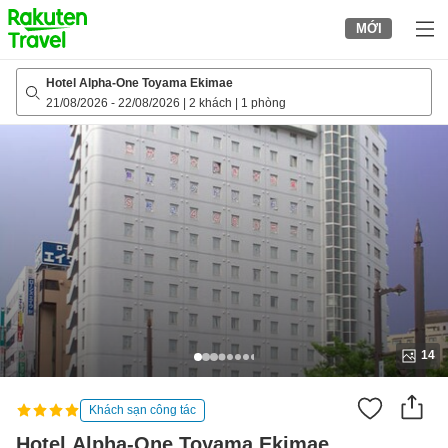
to
MỚI
top
page
Hotel Alpha-One Toyama Ekimae
21/08/2026
-
22/08/2026
|
2 khách
|
1 phòng
14
Khách sạn công tác
Hotel Alpha-One Toyama Ekimae