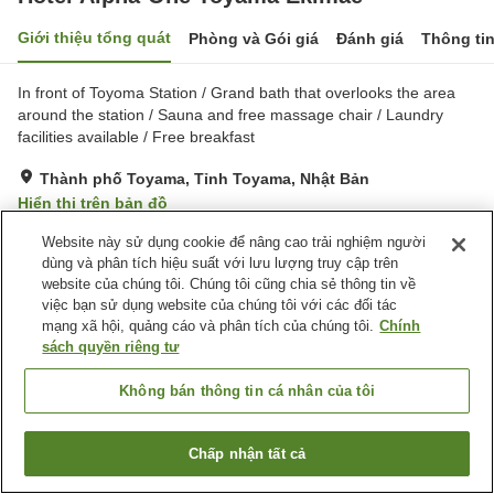
Giới thiệu tổng quát
Phòng và Gói giá
Đánh giá
Thông ti
In front of Toyoma Station / Grand bath that overlooks the area
around the station / Sauna and free massage chair / Laundry
facilities available / Free breakfast
Thành phố Toyama, Tỉnh Toyama, Nhật Bản
Hiển thị trên bản đồ
Rất tốt
Đánh giá:
1,019
lượt
4
Website này sử dụng cookie để nâng cao trải nghiệm người
dùng và phân tích hiệu suất với lưu lượng truy cập trên
website của chúng tôi. Chúng tôi cũng chia sẻ thông tin về
Tiện nghi chỗ nghỉ
việc bạn sử dụng website của chúng tôi với các đối tác
mạng xã hội, quảng cáo và phân tích của chúng tôi.
Chính
Bãi đỗ xe
Xông hơi
sách quyền riêng tư
Spa / Salon
Phòng tập gym
Không bán thông tin cá nhân của tôi
Trang chủ
Nhật Bản
Tỉnh Toyama
Thành phố Toyama
Hotel Alpha-One Toyama Ekimae
Chấp nhận tất cả
Tìm phòng trống