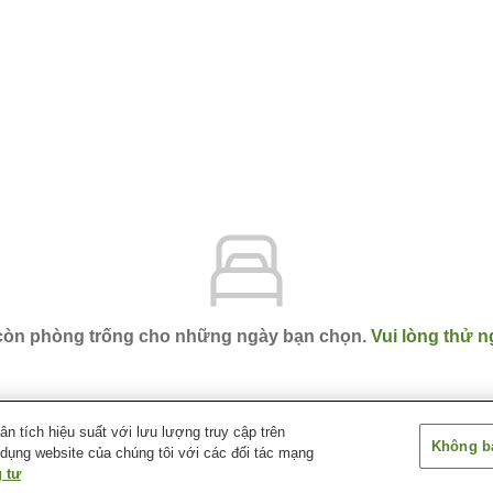
 còn phòng trống cho những ngày bạn chọn.
Vui lòng thử n
 tích hiệu suất với lưu lượng truy cập trên
Không bá
 dụng website của chúng tôi với các đối tác mạng
yama
Toyama Chitetsu Hotel
 tư