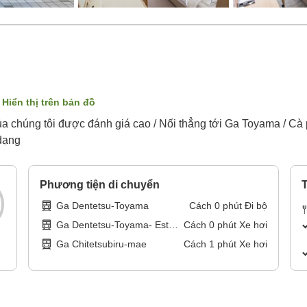
Hiển thị trên bản đồ
của chúng tôi được đánh giá cao / Nối thẳng tới Ga Toyama / Cà
 dạng
Phương tiện di chuyển
T
Ga Dentetsu-Toyama
Cách
0
phút
Đi bộ
Ga Dentetsu-Toyama- Esta-
Cách
0
phút
Xe hơi
mae
Ga Chitetsubiru-mae
Cách
1
phút
Xe hơi