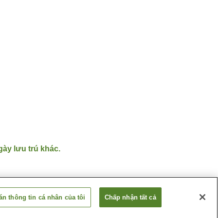
gày lưu trú khác.
n thông tin cá nhân của tôi
Chấp nhận tất cả