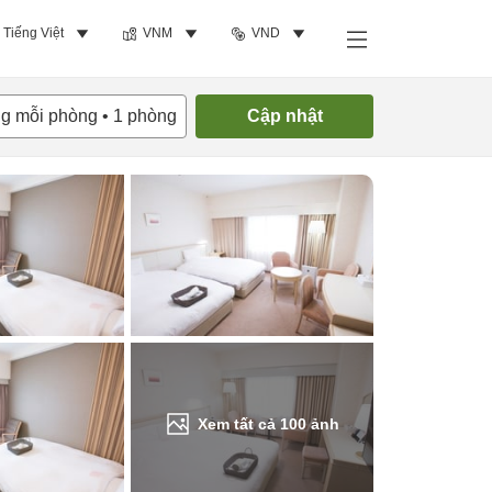
Tiếng Việt
VNM
VND
Tìm phòng trống
ng mỗi phòng
•
1
phòng
Cập nhật
Xem tất cả
100
ảnh