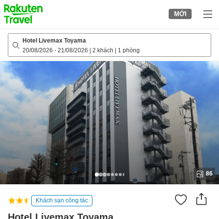
to
MỚI
top
page
Hotel Livemax Toyama
20/08/2026
-
21/08/2026
|
2 khách
|
1 phòng
86
Khách sạn công tác
Hotel Livemax Toyama