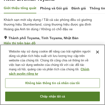
Giới thiệu tổng quát
Phòng và Gói giá
Đánh giá
Thông ti
Khách sạn mới xây dựng / Tất cả các phòng đều có giường
thương hiệu Slumberland, cùng thương hiệu được gia đình
Hoàng gia Anh tin dùng / Không có chỗ đậu xe
Thành phố Toyama, Tỉnh Toyama, Nhật Bản
Hiển thị trên bản đồ
Tốt
Đánh giá:
242
lượt
3.8
Website này sử dụng cookie để nâng cao trải nghiệm người
dùng và phân tích hiệu suất với lưu lượng truy cập trên
website của chúng tôi. Chúng tôi cũng chia sẻ thông tin về
Tiện nghi chỗ nghỉ
việc bạn sử dụng website của chúng tôi với các đối tác
mạng xã hội, quảng cáo và phân tích của chúng tôi.
Chính
Wi-Fi
Máy bán hàng tự động
sách quyền riêng tư
Máy nước lọc
Giặt ủi có phí
Không bán thông tin cá nhân của tôi
Trang chủ
Nhật Bản
Tỉnh Toyama
Thành phố Toyama
Hotel Livemax Toyama
Chấp nhận tất cả
Tìm phòng trống