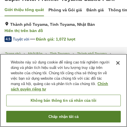
Giới thiệu tổng quát
Phòng và Gói giá
Đánh giá
Thông ti
Thành phố Toyama, Tỉnh Toyama, Nhật Bản
Hiển thị trên bản đồ
Tuyệt vời
Đánh giá:
1,072
lượt
4.5
Trang chủ
Nhật Bản
Tỉnh Toyama
Thành phố Toyama
Super Hotel Premier Toyama Castle Park
Website này sử dụng cookie để nâng cao trải nghiệm người
dùng và phân tích hiệu suất với lưu lượng truy cập trên
website của chúng tôi. Chúng tôi cũng chia sẻ thông tin về
việc bạn sử dụng website của chúng tôi với các đối tác
mạng xã hội, quảng cáo và phân tích của chúng tôi.
Chính
sách quyền riêng tư
Không bán thông tin cá nhân của tôi
Chấp nhận tất cả
Tìm phòng trống