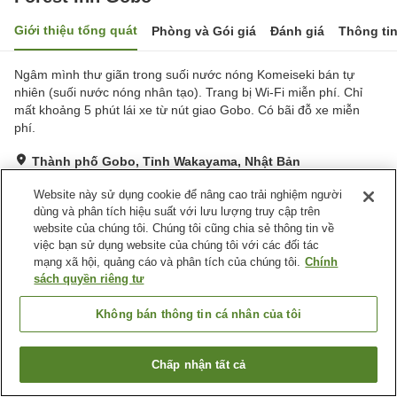
Giới thiệu tổng quát
Phòng và Gói giá
Đánh giá
Thông ti
Ngâm mình thư giãn trong suối nước nóng Komeiseki bán tự
nhiên (suối nước nóng nhân tạo). Trang bị Wi-Fi miễn phí. Chỉ
mất khoảng 5 phút lái xe từ nút giao Gobo. Có bãi đỗ xe miễn
phí.
Thành phố Gobo, Tỉnh Wakayama, Nhật Bản
Hiển thị trên bản đồ
Website này sử dụng cookie để nâng cao trải nghiệm người
Rất tốt
Đánh giá:
402
lượt
4.1
dùng và phân tích hiệu suất với lưu lượng truy cập trên
website của chúng tôi. Chúng tôi cũng chia sẻ thông tin về
việc bạn sử dụng website của chúng tôi với các đối tác
Tiện nghi chỗ nghỉ
mạng xã hội, quảng cáo và phân tích của chúng tôi.
Chính
sách quyền riêng tư
Bãi đỗ xe
Nhà hàng
Máy bán hàng tự động
Phòng họp
Không bán thông tin cá nhân của tôi
Trang chủ
Nhật Bản
Tỉnh Wakayama
Thành phố Gobo
Chấp nhận tất cả
Forest Inn Gobo
Tìm phòng trống