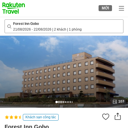
to
MỚI
top
page
Forest Inn Gobo
21/08/2026
-
22/08/2026
|
2 khách
|
1 phòng
107
Khách sạn công tác
Forest Inn Gobo