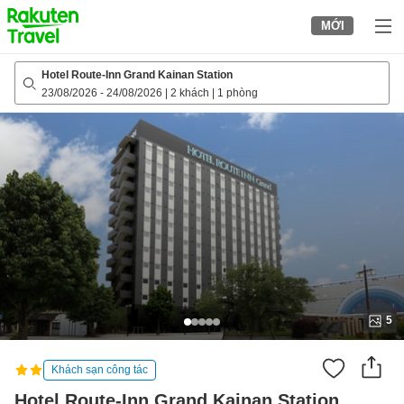
to
MỚI
top
page
Hotel Route-Inn Grand Kainan Station
23/08/2026
-
24/08/2026
|
2 khách
|
1 phòng
5
Khách sạn công tác
Hotel Route-Inn Grand Kainan Station