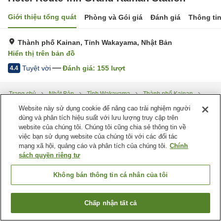
Giới thiệu tổng quát
Phòng và Gói giá
Đánh giá
Thông ti
Thành phố Kainan, Tỉnh Wakayama, Nhật Bản
Hiển thị trên bản đồ
Tuyệt vời
Đánh giá:
155
lượt
4.4
Trang chủ
Nhật Bản
Tỉnh Wakayama
Thành phố Kainan
Hotel Route-Inn Grand Kainan Station
Website này sử dụng cookie để nâng cao trải nghiệm người
dùng và phân tích hiệu suất với lưu lượng truy cập trên
website của chúng tôi. Chúng tôi cũng chia sẻ thông tin về
việc bạn sử dụng website của chúng tôi với các đối tác
mạng xã hội, quảng cáo và phân tích của chúng tôi.
Chính
sách quyền riêng tư
Không bán thông tin cá nhân của tôi
Chấp nhận tất cả
Tìm phòng trống