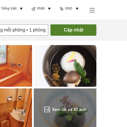
Tiếng Việt
VNM
VND
Tìm phòng trống
ng mỗi phòng
•
1
phòng
Cập nhật
Xem tất cả
37
ảnh