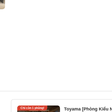
Chỉ còn
1
phòng!
Toyama [Phòng Kiểu N
ng