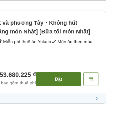
t và phương Tây・Không hút
ng món Nhật] [Bữa tối món Nhật]
Miễn phí thuê áo Yukata
Món ăn theo mùa
53.680.225 ₫
Đặt
 bao gồm thuế phí