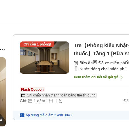
Chỉ còn
1
phòng!
Tre【Phòng kiểu Nhật-
thuốc】Tầng 1 [Bữa sá
Bữa ăn
Đỗ xe miễn phí
Nước đóng chai miễn phí
Xem thêm chi tiết về gói giá
Flash Coupon
Chỉ chấp nhận thanh toán bằng thẻ tín dụng
Giá:
1
đêm
|
|
Đã
Áp dụng mã
giảm
2.498.304 ₫
4