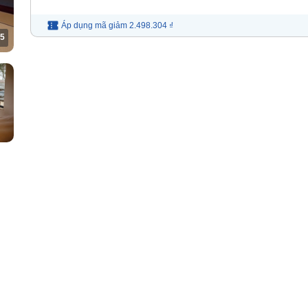
Áp dụng mã
giảm
2.498.304 ₫
5