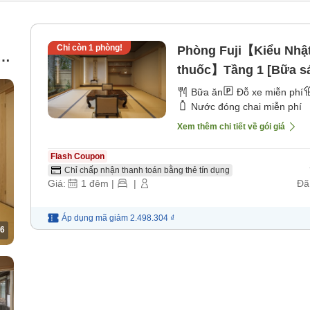
Chỉ còn
1
phòng!
Phòng Fuji【Kiểu Nhậ
ng
thuốc】Tầng 1 [Bữa sá
Bữa ăn
Đỗ xe miễn phí
Nước đóng chai miễn phí
Xem thêm chi tiết về gói giá
Flash Coupon
Chỉ chấp nhận thanh toán bằng thẻ tín dụng
Giá:
1
đêm
|
|
Đã
Áp dụng mã
giảm
2.498.304 ₫
6