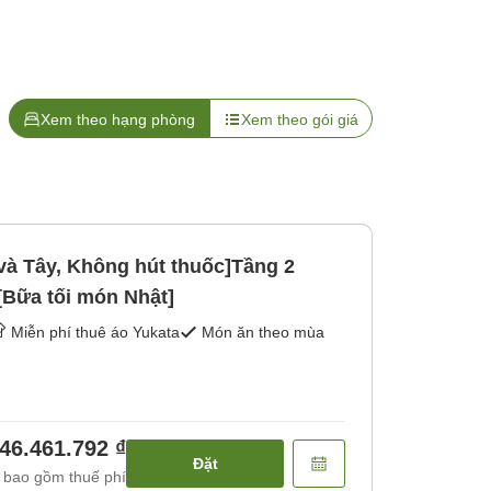
Xem theo hạng phòng
Xem theo gói giá
và Tây, Không hút thuốc]Tầng 2
[Bữa tối món Nhật]
Miễn phí thuê áo Yukata
Món ăn theo mùa
46.461.792 ₫
Đặt
 bao gồm thuế phí