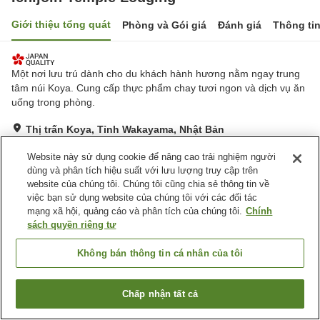
Giới thiệu tổng quát
Phòng và Gói giá
Đánh giá
Thông ti
Một nơi lưu trú dành cho du khách hành hương nằm ngay trung
tâm núi Koya. Cung cấp thực phẩm chay tươi ngon và dịch vụ ăn
uống trong phòng.
Thị trấn Koya, Tỉnh Wakayama, Nhật Bản
Hiển thị trên bản đồ
Website này sử dụng cookie để nâng cao trải nghiệm người
Xuất sắc
Đánh giá:
119
lượt
4.7
dùng và phân tích hiệu suất với lưu lượng truy cập trên
website của chúng tôi. Chúng tôi cũng chia sẻ thông tin về
việc bạn sử dụng website của chúng tôi với các đối tác
Tiện nghi chỗ nghỉ
mạng xã hội, quảng cáo và phân tích của chúng tôi.
Chính
sách quyền riêng tư
Bãi đỗ xe
Máy bán hàng tự động
Nhà Tắm Công Cộng
Giao Hàng Tận Nhà
Không bán thông tin cá nhân của tôi
Trang chủ
Nhật Bản
Tỉnh Wakayama
Thị trấn Koya
Ichijoin Temple Lodging
Chấp nhận tất cả
Tìm phòng trống