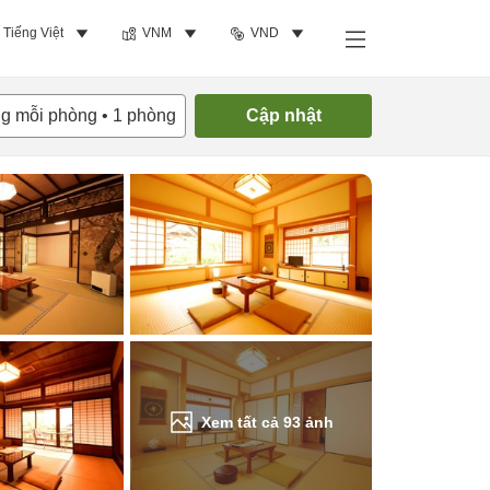
Tiếng Việt
VNM
VND
Tìm phòng trống
ng mỗi phòng
•
1
phòng
Cập nhật
Xem tất cả
93
ảnh