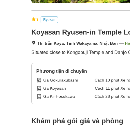
Ryokan
Koyasan Ryusen-in Temple L
Thị trấn Koya, Tỉnh Wakayama, Nhật Bản
Hi
Situated close to Kongobuji Temple and Danjo Ga
Phương tiện di chuyển
Ga Gokurakubashi
Cách
10
phút
Xe h
Ga Koyasan
Cách
11
phút
Xe h
Ga Kii-Hosokawa
Cách
28
phút
Xe h
Khám phá gói giá và phòng