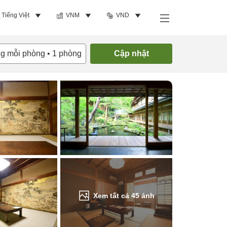
Tiếng Việt
VNM
VND
Tìm phòng trống
ng mỗi phòng
•
1
phòng
Cập nhật
Xem tất cả
45
ảnh