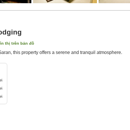
odging
ển thị trên bản đồ
ran, this property offers a serene and tranquil atmosphere.
ơi
ơi
ơi