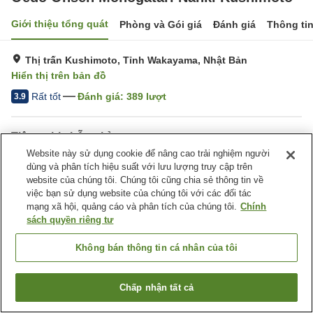
Giới thiệu tổng quát
Phòng và Gói giá
Đánh giá
Thông ti
Thị trấn Kushimoto, Tỉnh Wakayama, Nhật Bản
Hiển thị trên bản đồ
Rất tốt
Đánh giá:
389
lượt
3.9
Tiện nghi chỗ nghỉ
Website này sử dụng cookie để nâng cao trải nghiệm người
Bãi đỗ xe
Nhà hàng
dùng và phân tích hiệu suất với lưu lượng truy cập trên
Máy bán hàng tự động
Cửa hàng
website của chúng tôi. Chúng tôi cũng chia sẻ thông tin về
việc bạn sử dụng website của chúng tôi với các đối tác
mạng xã hội, quảng cáo và phân tích của chúng tôi.
Chính
Trang chủ
Nhật Bản
Tỉnh Wakayama
Thị trấn Kushimoto
sách quyền riêng tư
Oedo Onsen Monogatari Nanki Kushimoto
Không bán thông tin cá nhân của tôi
Chấp nhận tất cả
Tìm phòng trống