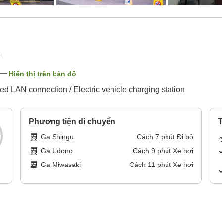
)
Hiển thị trên bản đồ
ed LAN connection / Electric vehicle charging station
Phương tiện di chuyển
T
Ga Shingu
Cách
7
phút
Đi bộ
Ga Udono
Cách
9
phút
Xe hơi
Ga Miwasaki
Cách
11
phút
Xe hơi