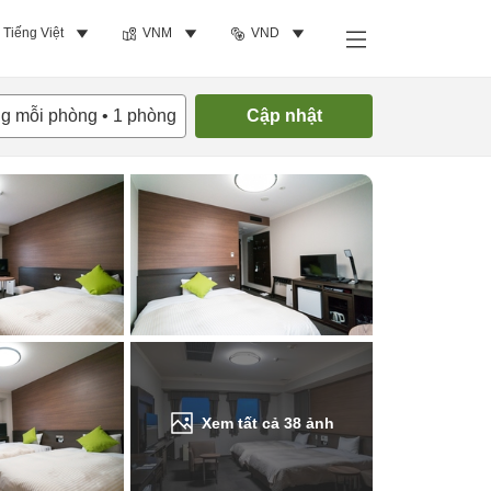
Tiếng Việt
VNM
VND
Tìm phòng trống
ng mỗi phòng
•
1
phòng
Cập nhật
Xem tất cả
38
ảnh