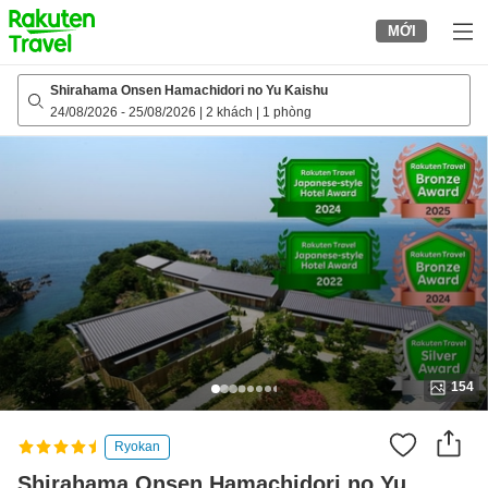
to
MỚI
top
page
Shirahama Onsen Hamachidori no Yu Kaishu
24/08/2026
-
25/08/2026
|
2 khách
|
1 phòng
154
Ryokan
Shirahama Onsen Hamachidori no Yu