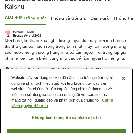
Kaishu
Giới thiệu tổng quát
Phòng và Gói giá
Đánh giá
Thông ti
Mời bạn ghé thăm khu nghỉ dưỡng tuyệt đẹp này, nơi mà bạn có
thể thư giãn bên biển rộng trong tầm mắt! Hãy tận hưởng những
suối nước nóng thượng hạng như bể tắm ngoài trời trung lập giới
nhìn ra toàn cảnh biển, cũng như các bể tắm ngoài trời riêng tư.
Thị trấn Shirahama, Tỉnh Wakayama, Nhật Bản
Hiển thị trên bản đồ
Website này sử dụng cookie để nâng cao trải nghiệm người
dùng và phân tích hiệu suất với lưu lượng truy cập trên
Rất tốt
Đánh giá:
313
lượt
4.2
website của chúng tôi. Chúng tôi cũng chia sẻ thông tin về
việc bạn sử dụng website của chúng tôi với các đối tác
mạng xã hội, quảng cáo và phân tích của chúng tôi.
Chính
Tiện nghi chỗ nghỉ
sách quyền riêng tư
Wi-Fi
Xông hơi
Quầy ăn nhẹ về đêm
Khu hút thuốc riêng
Không bán thông tin cá nhân của tôi
Trang chủ
Nhật Bản
Tỉnh Wakayama
Thị trấn Shirahama