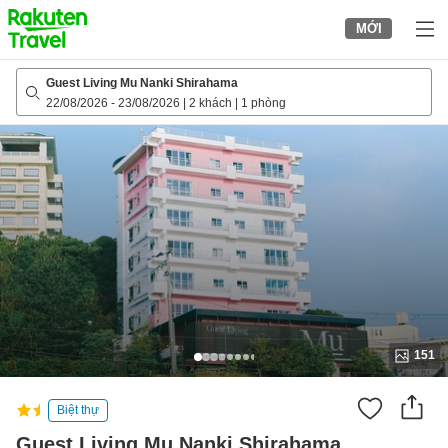
to
MỚI
top
page
Guest Living Mu Nanki Shirahama
22/08/2026
-
23/08/2026
|
2 khách
|
1 phòng
151
Biệt thự
Guest Living Mu Nanki Shirahama