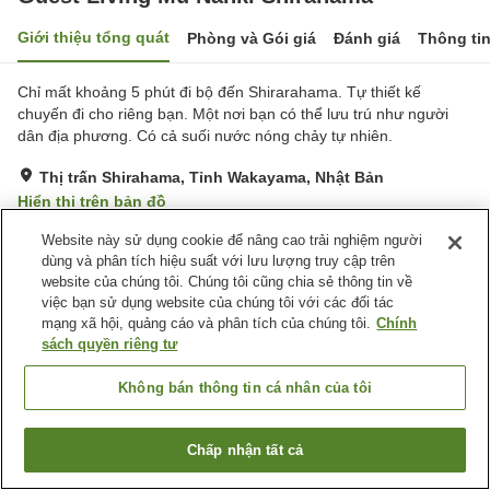
Giới thiệu tổng quát
Phòng và Gói giá
Đánh giá
Thông ti
Chỉ mất khoảng 5 phút đi bộ đến Shirarahama. Tự thiết kế
chuyến đi cho riêng bạn. Một nơi bạn có thể lưu trú như người
dân địa phương. Có cả suối nước nóng chảy tự nhiên.
Thị trấn Shirahama, Tỉnh Wakayama, Nhật Bản
Hiển thị trên bản đồ
Tuyệt vời
Đánh giá:
93
lượt
4.4
Website này sử dụng cookie để nâng cao trải nghiệm người
dùng và phân tích hiệu suất với lưu lượng truy cập trên
website của chúng tôi. Chúng tôi cũng chia sẻ thông tin về
Tiện nghi chỗ nghỉ
việc bạn sử dụng website của chúng tôi với các đối tác
mạng xã hội, quảng cáo và phân tích của chúng tôi.
Chính
Wi-Fi
Bar
sách quyền riêng tư
Khu hút thuốc riêng
Máy bán hàng tự động
Không bán thông tin cá nhân của tôi
Trang chủ
Nhật Bản
Tỉnh Wakayama
Thị trấn Shirahama
Guest Living Mu Nanki Shirahama
Chấp nhận tất cả
Tìm phòng trống