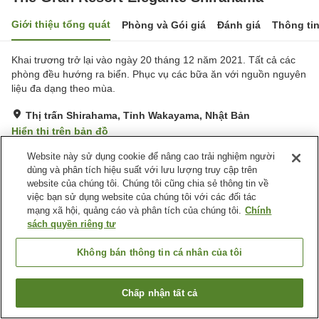
Giới thiệu tổng quát
Phòng và Gói giá
Đánh giá
Thông ti
Khai trương trở lại vào ngày 20 tháng 12 năm 2021. Tất cả các
phòng đều hướng ra biển. Phục vụ các bữa ăn với nguồn nguyên
liệu đa dạng theo mùa.
Thị trấn Shirahama, Tỉnh Wakayama, Nhật Bản
Hiển thị trên bản đồ
Rất tốt
Đánh giá:
235
lượt
4.2
Website này sử dụng cookie để nâng cao trải nghiệm người
dùng và phân tích hiệu suất với lưu lượng truy cập trên
website của chúng tôi. Chúng tôi cũng chia sẻ thông tin về
Tiện nghi chỗ nghỉ
việc bạn sử dụng website của chúng tôi với các đối tác
mạng xã hội, quảng cáo và phân tích của chúng tôi.
Chính
Xông hơi
Nhà hàng
sách quyền riêng tư
Cafe
Máy bán hàng tự động
Không bán thông tin cá nhân của tôi
Trang chủ
Nhật Bản
Tỉnh Wakayama
Thị trấn Shirahama
The Gran Resort Elegante Shirahama
Chấp nhận tất cả
Tìm phòng trống