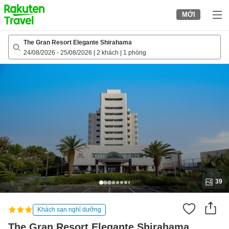
to
MỚI
top
page
The Gran Resort Elegante Shirahama
24/08/2026
-
25/08/2026
|
2 khách
|
1 phòng
39
Khách sạn nghỉ dưỡng
The Gran Resort Elegante Shirahama