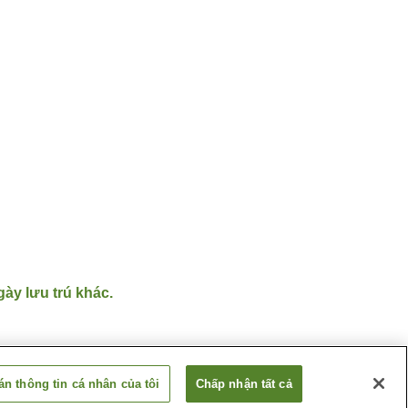
gày lưu trú khác.
n thông tin cá nhân của tôi
Chấp nhận tất cả