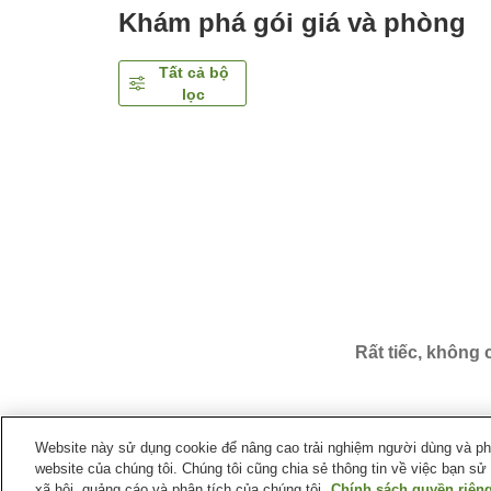
Khám phá gói giá và phòng
Tất cả bộ
lọc
Rất tiếc, không
Website này sử dụng cookie để nâng cao trải nghiệm người dùng và phân
website của chúng tôi. Chúng tôi cũng chia sẻ thông tin về việc bạn sử
Trang chủ
Nhật Bản
Tỉnh Wakayama
Thị trấn Sh
xã hội, quảng cáo và phân tích của chúng tôi.
Chính sách quyền riêng