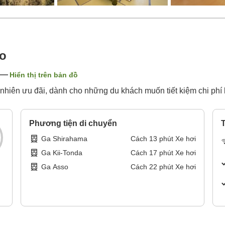
o
Hiển thị trên bản đồ
hiên ưu đãi, dành cho những du khách muốn tiết kiệm chi phí l
Phương tiện di chuyển
T
Ga Shirahama
Cách
13
phút
Xe hơi
Ga Kii-Tonda
Cách
17
phút
Xe hơi
Ga Asso
Cách
22
phút
Xe hơi