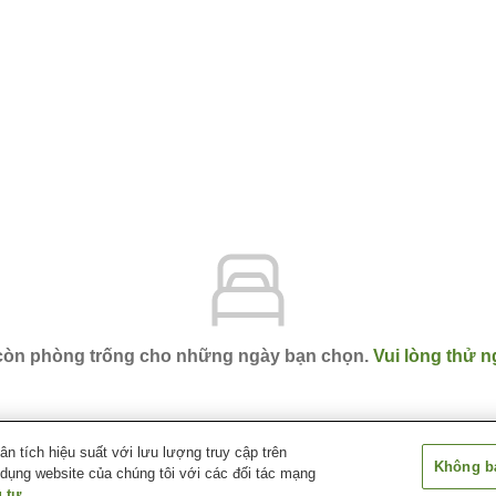
 còn phòng trống cho những ngày bạn chọn.
Vui lòng thử n
 tích hiệu suất với lưu lượng truy cập trên
Không bá
 dụng website của chúng tôi với các đối tác mạng
irahama
Shirahama Onsen Kishu Hanto
 tư