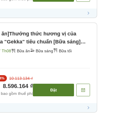
 ăn]Thưởng thức hương vị của
7 Th08
Bữa ăn
Bữa sáng
Bữa tối
10.113.134 ₫
4
%
8.596.164 ₫
Đặt
 bao gồm thuế phí