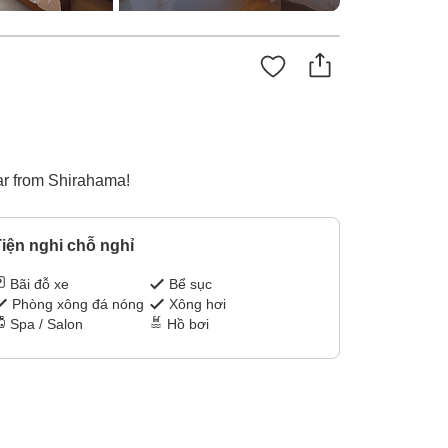
car from Shirahama!
iện nghi chỗ nghỉ
Bãi đỗ xe
Bể sục
Phòng xông đá nóng
Xông hơi
Spa / Salon
Hồ bơi