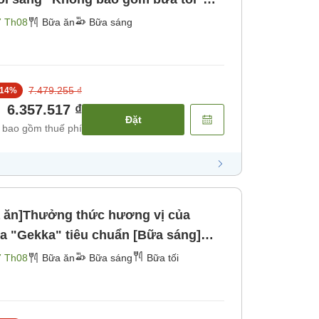
7 Th08
Bữa ăn
Bữa sáng
7.479.255 ₫
14
%
6.357.517 ₫
Đặt
 bao gồm thuế phí
 ăn]Thưởng thức hương vị của
7 Th08
Bữa ăn
Bữa sáng
Bữa tối