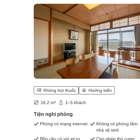
(Accommodation with cages for pet
Không hút thuốc
Hướng biển
16,2 m²
1–5 khách
Tiện nghi phòng
Phòng có mạng internet
Không có phòng tắm.
nhà vệ sinh
Bồn cầu có vòi xịt tự
Cho phép thú cưng