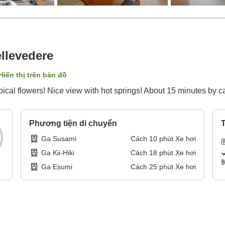
llevedere
Hiển thị trên bản đồ
ropical flowers! Nice view with hot springs! About 15 minutes by 
Phương tiện di chuyển
T
Ga Susami
Cách
10
phút
Xe hơi
Ga Kii-Hiki
Cách
18
phút
Xe hơi
Ga Esumi
Cách
25
phút
Xe hơi