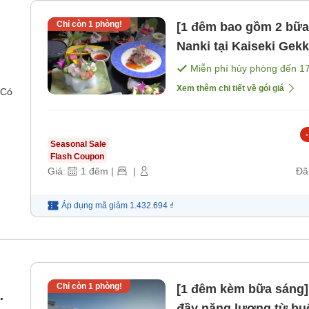
Chỉ còn
1
phòng!
[1 đêm bao gồm 2 bữa
Nanki tại Kaiseki Gekka "Gekka" tiêu chuẩn [Bữa sáng]
[Bữa tối]
Miễn phí hủy phòng đến
1
Xem thêm chi tiết về gói giá
 Có
-
Seasonal Sale
Flash Coupon
Giá:
1
đêm
|
|
Đã
Áp dụng mã
giảm
1.432.694 ₫
Chỉ còn
1
phòng!
[1 đêm kèm bữa sáng]
đầy năng lượng từ bu