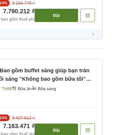
9.164.778 ₫
14
%
7.790.212 ₫
Đặt
 bao gồm thuế phí
Bao gồm buffet sáng giúp bạn tràn
ổi sáng "Không bao gồm bữa tối"
7 Th08
Bữa ăn
Bữa sáng
8.427.612 ₫
14
%
7.163.471 ₫
Đặt
 bao gồm thuế phí