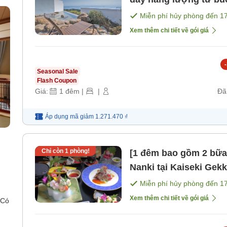
s)
[Bữa sáng]
Miễn phí hủy phòng đến
1
Xem thêm chi tiết về gói giá
-
Seasonal Sale
Flash Coupon
Giá:
1
đêm
|
|
Đã
Áp dụng mã
giảm
1.271.470 ₫
Chỉ còn
1
phòng!
[1 đêm bao gồm 2 bữa
Nanki tại Kaiseki Gekka "Gekka" tiêu chuẩn [Bữa sáng]
[Bữa tối]
Miễn phí hủy phòng đến
1
Xem thêm chi tiết về gói giá
 Có