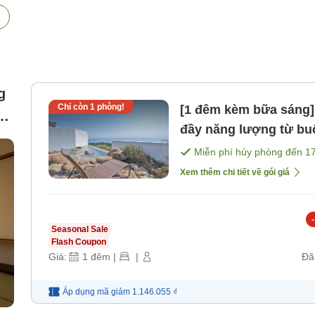
g
Chỉ còn
1
phòng!
[1 đêm kèm bữa sáng]
ng
đầy năng lượng từ bu
ts
[Bữa sáng]
Miễn phí hủy phòng đến
1
Xem thêm chi tiết về gói giá
-
Seasonal Sale
Flash Coupon
Giá:
1
đêm
|
|
Đã
Áp dụng mã
giảm
1.146.055 ₫