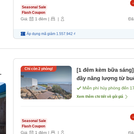
-
Seasonal Sale
Flash Coupon
Giá:
1
đêm
|
|
Đã
Áp dụng mã
giảm
1.557.942 ₫
Chỉ còn
2
phòng!
[1 đêm kèm bữa sáng]
đầy năng lượng từ bu
[Bữa sáng]
Miễn phí hủy phòng đến
1
Xem thêm chi tiết về gói giá
-
Seasonal Sale
Flash Coupon
Giá:
1
đêm
|
|
Đã