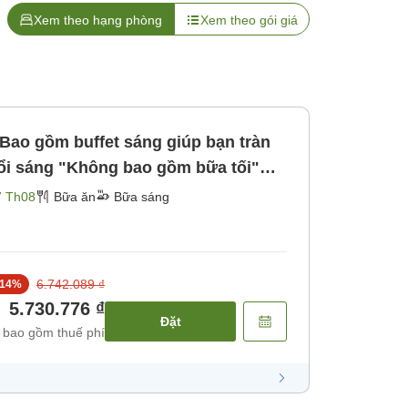
Xem theo hạng phòng
Xem theo gói giá
Bao gồm buffet sáng giúp bạn tràn
ổi sáng "Không bao gồm bữa tối"
7 Th08
Bữa ăn
Bữa sáng
6.742.089 ₫
14
%
5.730.776 ₫
Đặt
 bao gồm thuế phí