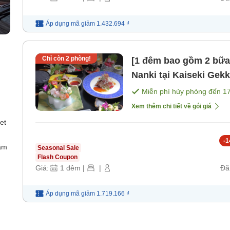
Áp dụng mã
giảm
1.432.694 ₫
Chỉ còn
2
phòng!
[1 đêm bao gồm 2 bữa
Nanki tại Kaiseki Gekka "Gekka" tiêu chuẩn [Bữa sáng]
[Bữa tối]
Miễn phí hủy phòng đến
1
Xem thêm chi tiết về gói giá
et
-
1
ắm
Seasonal Sale
Flash Coupon
Giá:
1
đêm
|
|
Đã
Áp dụng mã
giảm
1.719.166 ₫