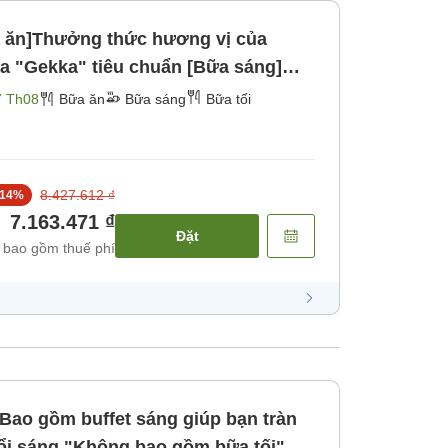
 ăn]Thưởng thức hương vị của
7 Th08
Bữa ăn
Bữa sáng
Bữa tối
8.427.612 ₫
14
%
7.163.471 ₫
Đặt
 bao gồm thuế phí
Bao gồm buffet sáng giúp bạn tràn
ổi sáng "Không bao gồm bữa tối"