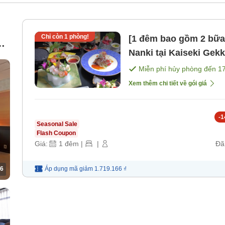
Chỉ còn
1
phòng!
[1 đêm bao gồm 2 bữa
,
Nanki tại Kaiseki Gekka "Gekka" tiêu chuẩn [Bữa sáng]
g
[Bữa tối]
Miễn phí hủy phòng đến
1
Xem thêm chi tiết về gói giá
-
1
Seasonal Sale
Flash Coupon
Giá:
1
đêm
|
|
Đã
6
Áp dụng mã
giảm
1.719.166 ₫