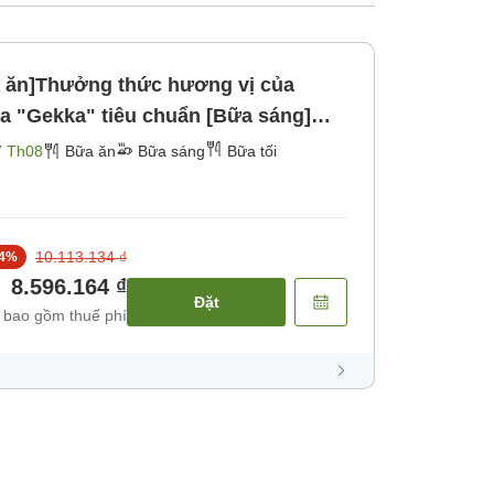
 ăn]Thưởng thức hương vị của
7 Th08
Bữa ăn
Bữa sáng
Bữa tối
10.113.134 ₫
4
%
8.596.164 ₫
Đặt
 bao gồm thuế phí