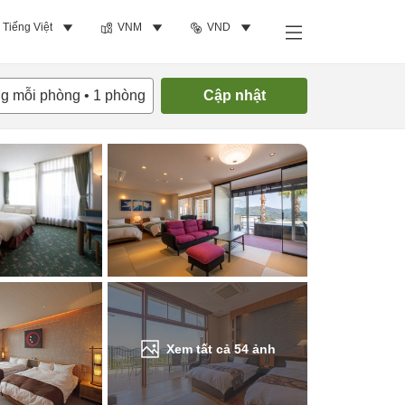
Tiếng Việt
VNM
VND
Tìm phòng trống
ng mỗi phòng
•
1
phòng
Cập nhật
Xem tất cả
54
ảnh