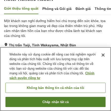
Giới thiệu tổng quát
Phòng và Gói giá
Đánh giá
Thông ti
Một khách sạn nghỉ dưỡng hiếm hoi chú trọng đến sức khỏe, tọa
lạc trong không gian mang vẻ đẹp của thiên nhiên trù phú. Hãy
cảm nhận tâm hồn của bạn như được chữa lành tại khách sạn
của chúng tôi.
Thị trấn Taiji, Tỉnh Wakayama, Nhật Bản
Hiển thị trên bản đồ
Website này sử dụng cookie để nâng cao trải nghiệm người
Tuyệt vời
Đánh giá:
40
lượt
4.6
dùng và phân tích hiệu suất với lưu lượng truy cập trên
website của chúng tôi. Chúng tôi cũng chia sẻ thông tin về
việc bạn sử dụng website của chúng tôi với các đối tác
Tiện nghi chỗ nghỉ
mạng xã hội, quảng cáo và phân tích của chúng tôi.
Chính
sách quyền riêng tư
Bãi đỗ xe
Phòng xông đá nóng
Xông hơi
Spa / Salon
Không bán thông tin cá nhân của tôi
Trang chủ
Nhật Bản
Tỉnh Wakayama
Thị trấn Taiji
Chấp nhận tất cả
Hotel Holistic Resort
Tìm phòng trống