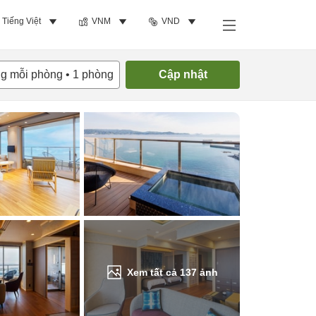
Tiếng Việt
VNM
VND
Tìm phòng trống
ng mỗi phòng
•
1
phòng
Cập nhật
Xem tất cả
137
ảnh