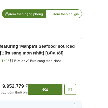
Xem theo hạng phòng
Xem theo gói giá
featuring 'Manpa's Seafood' sourced
! [Bữa sáng món Nhật] [Bữa tối]
4 Th08
Bữa ăn
Bữa sáng món Nhật
9.952.779 ₫
Đặt
 bao gồm thuế phí