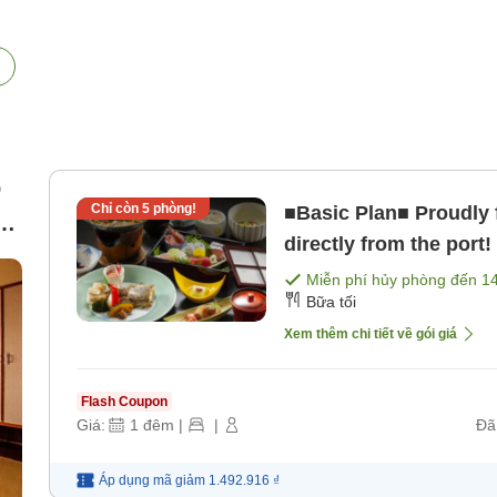
p
Chỉ còn
5
phòng!
■Basic Plan■ Proudly 
d
directly from the port
Miễn phí hủy phòng đến
1
Bữa tối
Xem thêm chi tiết về gói giá
Flash Coupon
Giá:
1
đêm
|
|
Đã
Áp dụng mã
giảm
1.492.916 ₫