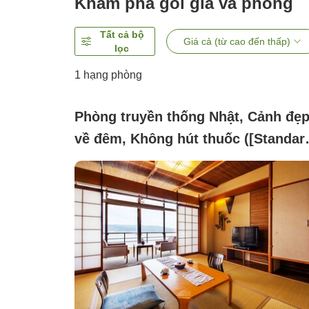
Khám phá gói giá và phòng
Tất cả bộ
Giá cả (từ cao đến thấp)
lọc
1 hạng phòng
Phòng truyền thống Nhật, Cảnh đẹ
về đêm, Không hút thuốc ([Standar
Room] <8-10 tatami mats>)