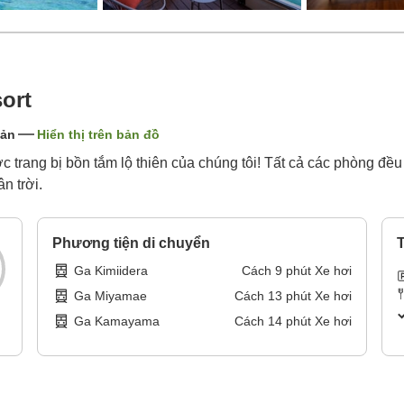
ort
Bản
Hiển thị trên bản đồ
c trang bị bồn tắm lộ thiên của chúng tôi! Tất cả các phòng đề
n trời.
Phương tiện di chuyển
T
Ga Kimiidera
Cách
9
phút
Xe hơi
Ga Miyamae
Cách
13
phút
Xe hơi
Ga Kamayama
Cách
14
phút
Xe hơi