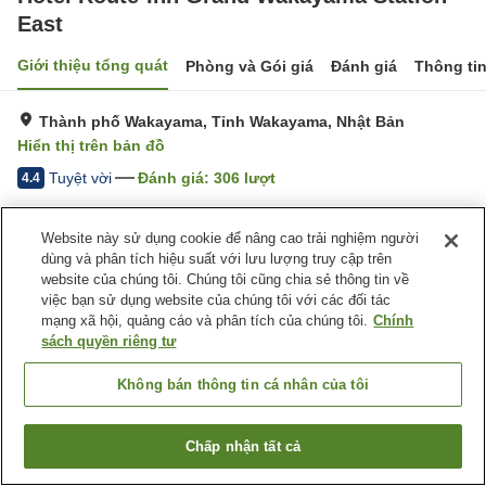
East
Giới thiệu tổng quát
Phòng và Gói giá
Đánh giá
Thông ti
Thành phố Wakayama, Tỉnh Wakayama, Nhật Bản
Hiển thị trên bản đồ
Tuyệt vời
Đánh giá:
306
lượt
4.4
Trang chủ
Nhật Bản
Tỉnh Wakayama
Thành phố Wakayama
Website này sử dụng cookie để nâng cao trải nghiệm người
Hotel Route-Inn Grand Wakayama Station East
dùng và phân tích hiệu suất với lưu lượng truy cập trên
website của chúng tôi. Chúng tôi cũng chia sẻ thông tin về
việc bạn sử dụng website của chúng tôi với các đối tác
mạng xã hội, quảng cáo và phân tích của chúng tôi.
Chính
sách quyền riêng tư
Không bán thông tin cá nhân của tôi
Chấp nhận tất cả
Tìm phòng trống