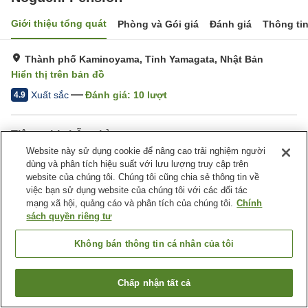
Giới thiệu tổng quát
Phòng và Gói giá
Đánh giá
Thông ti
Thành phố Kaminoyama, Tỉnh Yamagata, Nhật Bản
Hiển thị trên bản đồ
Xuất sắc
Đánh giá:
10
lượt
4.9
Tiện nghi chỗ nghỉ
Website này sử dụng cookie để nâng cao trải nghiệm người
Bãi đỗ xe
Phòng Phơi Thiết Bị Trượt
dùng và phân tích hiệu suất với lưu lượng truy cập trên
Tuyết
website của chúng tôi. Chúng tôi cũng chia sẻ thông tin về
Giao Hàng Tận Nhà
Dịch Vụ Cho Thuê Đồ Trượt
việc bạn sử dụng website của chúng tôi với các đối tác
Tuyết
mạng xã hội, quảng cáo và phân tích của chúng tôi.
Chính
sách quyền riêng tư
Trang chủ
Nhật Bản
Tỉnh Yamagata
Thành phố Kaminoyama
Không bán thông tin cá nhân của tôi
Noguchi Pension
Chấp nhận tất cả
Tìm phòng trống