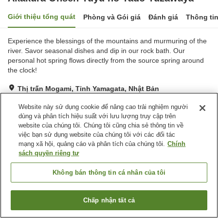
Giới thiệu tổng quát
Phòng và Gói giá
Đánh giá
Thông ti
Experience the blessings of the mountains and murmuring of the
river. Savor seasonal dishes and dip in our rock bath. Our
personal hot spring flows directly from the source spring around
the clock!
Thị trấn Mogami, Tỉnh Yamagata, Nhật Bản
Hiển thị trên bản đồ
Website này sử dụng cookie để nâng cao trải nghiệm người
dùng và phân tích hiệu suất với lưu lượng truy cập trên
website của chúng tôi. Chúng tôi cũng chia sẻ thông tin về
Tiện nghi chỗ nghỉ
việc bạn sử dụng website của chúng tôi với các đối tác
Bãi đỗ xe
Spa / Salon
mạng xã hội, quảng cáo và phân tích của chúng tôi.
Chính
Máy bán hàng tự động
Sảnh tiệc
sách quyền riêng tư
Không bán thông tin cá nhân của tôi
Trang chủ
Nhật Bản
Tỉnh Yamagata
Thị trấn Mogami
Akakura Onsen Yuyu no Yado Yuzawaya
Chấp nhận tất cả
Tìm phòng trống