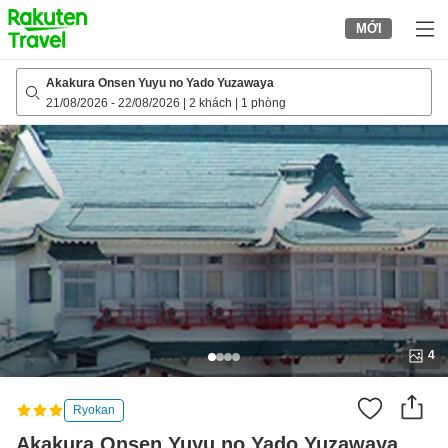
to
MỚI
top
page
Akakura Onsen Yuyu no Yado Yuzawaya
21/08/2026
-
22/08/2026
|
2 khách
|
1 phòng
4
Ryokan
Akakura Onsen Yuyu no Yado Yuzawaya