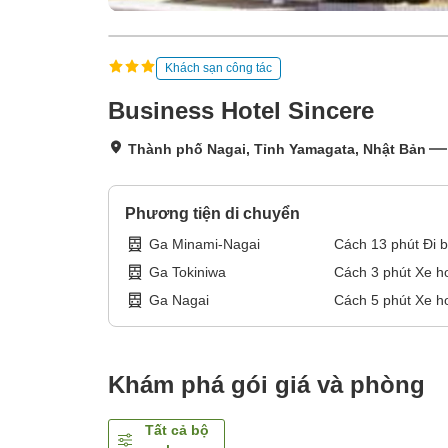
Khách sạn công tác
Business Hotel Sincere
Thành phố Nagai, Tỉnh Yamagata, Nhật Bản
Phương tiện di chuyển
Ga Minami-Nagai
Cách
13
phút
Đi 
Ga Tokiniwa
Cách
3
phút
Xe h
Ga Nagai
Cách
5
phút
Xe h
Khám phá gói giá và phòng
Tất cả bộ