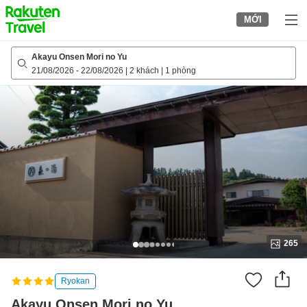
to
MỚI
top
page
Akayu Onsen Mori no Yu
21/08/2026
-
22/08/2026
|
2 khách
|
1 phòng
265
Ryokan
Akayu Onsen Mori no Yu