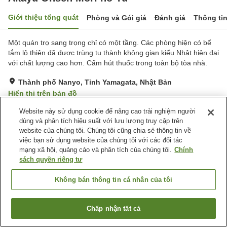
Giới thiệu tổng quát
Phòng và Gói giá
Đánh giá
Thông ti
Một quán trọ sang trọng chỉ có một tầng. Các phòng hiện có bể
tắm lộ thiên đã được trùng tu thành không gian kiểu Nhật hiện đại
với chất lượng cao hơn. Cấm hút thuốc trong toàn bộ tòa nhà.
Thành phố Nanyo, Tỉnh Yamagata, Nhật Bản
Hiển thị trên bản đồ
Tuyệt vời
Đánh giá:
121
lượt
4.5
Website này sử dụng cookie để nâng cao trải nghiệm người
dùng và phân tích hiệu suất với lưu lượng truy cập trên
website của chúng tôi. Chúng tôi cũng chia sẻ thông tin về
Tiện nghi chỗ nghỉ
việc bạn sử dụng website của chúng tôi với các đối tác
mạng xã hội, quảng cáo và phân tích của chúng tôi.
Chính
Bãi đỗ xe
Spa / Salon
sách quyền riêng tư
Phòng ăn riêng
Máy bán hàng tự động
Không bán thông tin cá nhân của tôi
Trang chủ
Nhật Bản
Tỉnh Yamagata
Thành phố Nanyo
Akayu Onsen Mori no Yu
Chấp nhận tất cả
Tìm phòng trống