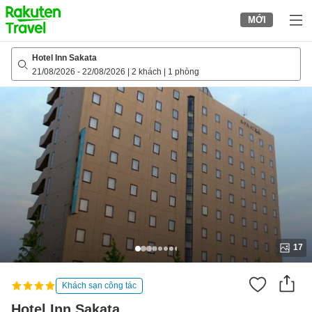
to
MỚI
top
page
Hotel Inn Sakata
21/08/2026
-
22/08/2026
|
2 khách
|
1 phòng
17
Khách sạn công tác
Hotel Inn Sakata