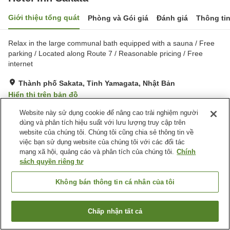
Giới thiệu tổng quát
Phòng và Gói giá
Đánh giá
Thông ti
Relax in the large communal bath equipped with a sauna / Free
parking / Located along Route 7 / Reasonable pricing / Free
internet
Thành phố Sakata, Tỉnh Yamagata, Nhật Bản
Hiển thị trên bản đồ
Rất tốt
Đánh giá:
724
lượt
3.9
Website này sử dụng cookie để nâng cao trải nghiệm người
dùng và phân tích hiệu suất với lưu lượng truy cập trên
website của chúng tôi. Chúng tôi cũng chia sẻ thông tin về
Tiện nghi chỗ nghỉ
việc bạn sử dụng website của chúng tôi với các đối tác
mạng xã hội, quảng cáo và phân tích của chúng tôi.
Chính
Bãi đỗ xe
Xông hơi
sách quyền riêng tư
Nhà hàng
Quầy izakaya
Không bán thông tin cá nhân của tôi
Trang chủ
Nhật Bản
Tỉnh Yamagata
Thành phố Sakata
Hotel Inn Sakata
Chấp nhận tất cả
Tìm phòng trống